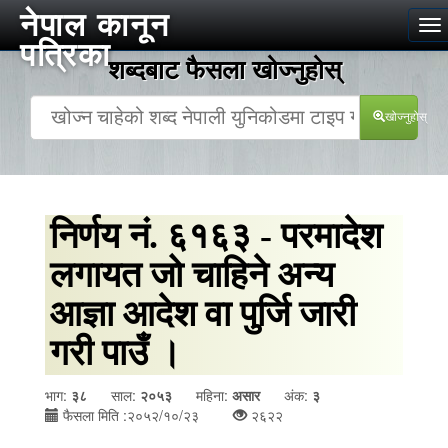
नेपाल कानून
To
पत्रिका
na
शब्दबाट फैसला खोज्‍नुहोस्
खोज्‍नुहोस्
निर्णय नं. ६१६३ - परमादेश
लगायत जो चाहिने अन्य
आज्ञा आदेश वा पुर्जि जारी
गरी पाउँ ।
भाग:
३८
साल:
२०५३
महिना:
असार
अंक:
३
फैसला मिति :२०५२/१०/२३
२६२२