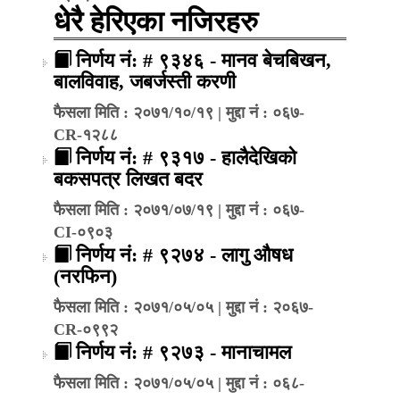
धेरै हेरिएका नजिरहरु
निर्णय नं: # ९३४६ - मानव बेचबिखन,
बालविवाह, जबर्जस्ती करणी
फैसला मिति : २०७१/१०/१९ | मुद्दा नं : ०६७-
CR-१२८८
निर्णय नं: # ९३१७ - हालैदेखिको
बकसपत्र लिखत बदर
फैसला मिति : २०७१/०७/१९ | मुद्दा नं : ०६७-
CI-०९०३
निर्णय नं: # ९२७४ - लागु औषध
(नरफिन)
फैसला मिति : २०७१/०५/०५ | मुद्दा नं : २०६७-
CR-०९९२
निर्णय नं: # ९२७३ - मानाचामल
फैसला मिति : २०७१/०५/०५ | मुद्दा नं : ०६८-