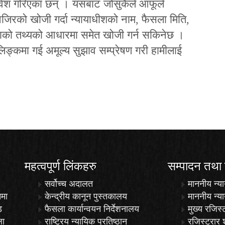
वेश गरिएका छन् । यसबाट जोसुकैले आफूले
जिरको खोजी गर्दा न्यायाधीशको नाम, फैसला मिति,
मुद्दाको तथ्यको आधारमा समेत खोजी गर्न सकिनेछ ।
ङ्कमा गई अमूल्य सुझाव सम्प्रेषण गरी हामीलाई
महत्वपूर्ण लिंकहरु
सम्पादन तथा
सर्वोच्च अदालत
माननीय न्या
नमा
केन्द्रीय कानून पुस्तकालय
माननीय न्य
ड
फैसला कार्यान्वयन निर्देशनालय
मुख्य रजिस्
ला
राष्ट्रिय न्यायिक प्रतिष्ठान
रजिस्ट्रार 