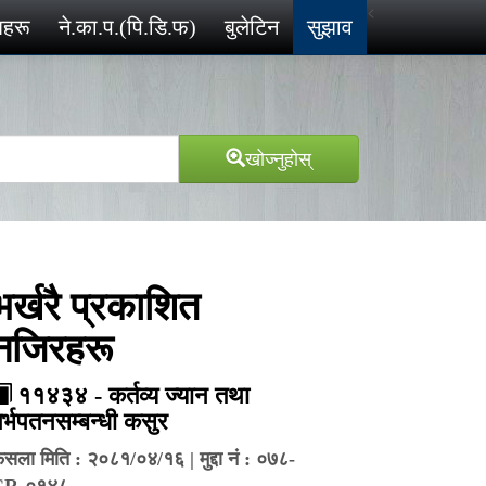
<
ेशहरू
ने.का.प.(पि.डि.फ)
बुलेटिन
सुझाव
खोज्‍नुहोस्
भर्खरै प्रकाशित
नजिरहरू
११४३४ - कर्तव्य ज्यान तथा
र्भपतनसम्बन्धी कसुर
ैसला मिति : २०८१/०४/१६ | मुद्दा नं : ०७८-
CR-०१४८