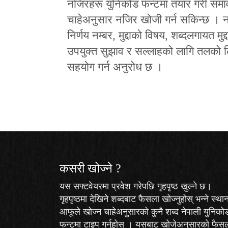
नजिरहरू युनिकोड फन्टमा तयार गरी समा
चाहेअनुसार नजिर खोजी गर्न सकिन्छ । न
निर्णय नम्बर, मुद्दाको विषय, शब्दलगायत 
उपयुक्त सुझाव र सल्लाहको लागि तलको लि
सहयोग गर्न अनुरोध छ ।
कसरी खोज्‍ने ?
यस सफ्टवेयरमा प्रवेश गरेपछि गृहपृष्ठ खुल्ने छ।
गृहपृष्ठमा देखिने शब्दबाट फैसला खोज्नुहोस् भन्ने स्था
आफूले खोज्न चाहेअनुसारको कुनै शब्द नेपाली युनिको
फन्टमा टाइप गर्नुहोस् । यसबाट खोजेअनुसारको फैस