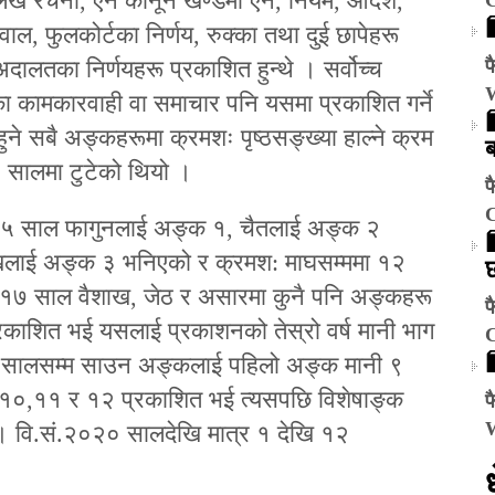
लेख रचना, ऐन कानून खण्डमा ऐन, नियम, आदेश,
ल, फुलकोर्टका निर्णय, रुक्का तथा दुई छापेहरू
अदालतका निर्णयहरू प्रकाशित हुन्थे । सर्वोच्च
फ
्रका कामकारवाही वा समाचार पनि यसमा प्रकाशित गर्ने
हुने सबै अङ्कहरूमा क्रमशः पृष्ठसङ्ख्या हाल्ने क्रम
सालमा टुटेको थियो ।
फ
०१५ साल फागुनलाई अङ्क १, चैतलाई अङ्क २
खलाई अङ्क ३ भनिएको र क्रमश: माघसम्ममा १२
१७ साल वैशाख, जेठ र असारमा कुनै पनि अङ्कहरू
फ
ाशित भई यसलाई प्रकाशनको तेस्रो वर्ष मानी भाग
 सालसम्म साउन अङ्कलाई पहिलो अङ्क मानी ९
१०,११ र १२ प्रकाशित भई त्यसपछि विशेषाङ्क
फ
 वि.सं.२०२० सालदेखि मात्र १ देखि १२