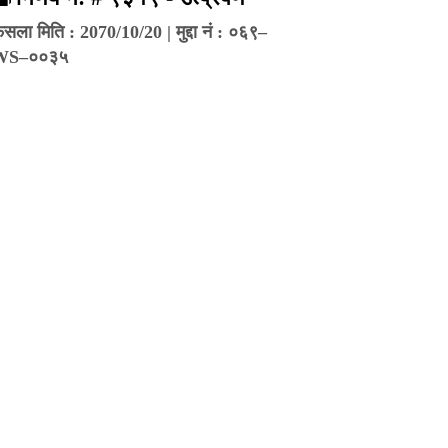
ैसला मिति : 2070/10/20 | मुद्दा नं : ०६९–
WS–००३५