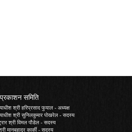
 प्रकाशन समिति
याधीश श्री हरिप्रसाद फुयाल - अध्यक्ष
ायाधीश श्री सुनिलकुमार पोखरेल - सदस्य
ट्रार श्री विमल पौडेल - सदस्य
श्री मानबहादुर कार्की - सदस्य