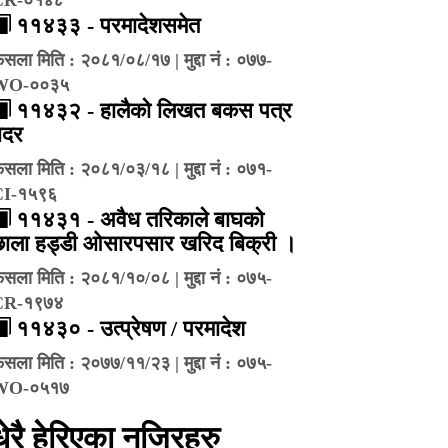
११४३३ - परमादेशसमेत
ैसला मिति : २०८१/०८/१७ | मुद्दा नं : ०७७-
WO-००३५
११४३२ - हालैको लिखत बकस पत्र
बदर
ैसला मिति : २०८१/०३/१८ | मुद्दा नं : ०७१-
CI-१५९६
११४३१ - अवैध तरिकाले बाघको
छाला हड्डी ओसारपसार खरिद बिक्री ।
ैसला मिति : २०८१/१०/०८ | मुद्दा नं : ०७५-
CR-१९७४
११४३० - उत्प्रेषण / परमादेश
ैसला मिति : २०७७/११/२३ | मुद्दा नं : ०७५-
WO-०५१७
धेरै हेरिएका नजिरहरु