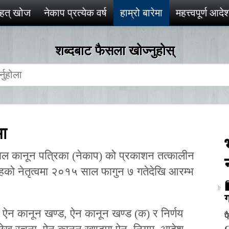
ृहत् खोज
नेकाप प्रत्येक वर्ष
हाम्रो बारेमा
महत्त्वपूर्ण आद
शब्दबाट फैसला खोज्‍नुहोस्
मा
पाल कानून पत्रिका (नेकाप) को प्रकाशन तत्कालीन
िँहको नेतृत्वमा २०१५ साल फागुन ७ गतेदेखि आरम्भ
ग
ऐन कानून खण्ड, ऐन कानून खण्ड (क) र निर्णय
फ