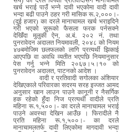
सय
)
का दरले विपक्षी प्रतिवादीसँग मानाचामल
खर्च भराई पाउँ भन्ने दावी भएकोमा वादी दावी
भन्दा बढी पाउने ठहर गरी मासिक रू
.
२
,
०००।
-
(
दुई हजार
)
का दरले मानाचामल खर्च भराइदिने
गरी भएको सुरूको फैसला फरक पर्नसक्ने
देखिँदा मुलुकी ऐन
,
अ
.
बं
.
२०२ नं
.
तथा
पुनरावेदन अदालत नियमावली
,
२०४८ को नियम
४७बमोजिम छलफलको लागि प्रत्यर्थी झिकाई
आएपछि वा अवधि व्यतीत भएपछि नियमानुसार
पेस गर्नु भन्ने मिति २०६७।५।१० को
पुनरावेदन अदालत
,
पाटनको आदेश ।
वादी र प्रतिवादी सगोलका अंशियार
देखिएकाले परिवारका सदस्य सरह इज्जत आमद
अनुसार खान लाउन पाउने कानूनी र नैसर्गिक
हक रहेको हुँदा निज प्रत्यर्थी वादीले प्रति
महिना रू
.
१
,
५००।
-
का दरले मानाचामल भराई
पाउने अवस्था देखिन आउँछ । फिरादीले नै
प्रति महिना रू
.
१
,
५००।
-
का दरले
मानाचामलतर्फ दावी लिएकोमा मागदावी भन्दा