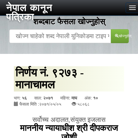
नेपाल कानून
To
पत्रिका
na
शब्दबाट फैसला खोज्‍नुहोस्
खोज्‍नुहोस्
निर्णय नं. ९२७३ -
मानाचामल
भाग:
५६
साल:
२०७१
महिना:
माघ
अंक:
१०
फैसला मिति :२०७१/०५/०५
५८०६८
सर्वोच्च अदालत
,
संयुक्त इजलास
माननीय न्यायाधीश श्री दीपकराज
जोशी