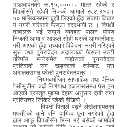
भाडाबापतको रू
.
१५
,
०००।
-
मात्र रहेको र
विपक्षीसँगै रहेकी निजकी आमाले रू
.
४
,
३१२।
५० मासिकरूपमा बुझी लिएको हुँदा सोतर्फ विचार
नै नगरी गरिएको फैसला बदरभागी छ । विपक्षी
नाबालक भई सम्पूर्ण व्यवहार पालन पोषण
निजकी आमा र आफूले सोही घरको आम्दानीबाट
गरी आएको हुँदा तथ्यको विवेचना नगरी गरिएको
सुरू तथा पुनरावेदन अदालतको फैसला उल्टी
गरिपाँउ भन्नेसमेत व्यहोराको पुनरावेदक
प्रतिवादी राम खड्काको तर्फबाट यस
अदालतसमक्ष परेको पुनरावेदनपत्र ।
नियमबमोजिम साप्ताहिक तथा दैनिक
पेसीसूचीमा चढी निर्णयार्थ इजलाससमक्ष पेस हुन
आएको प्रस्तुत मुद्दामा देहाय अनुसार दावी तथा
प्रतिउत्तर जिकिर रहेको देखियो ।
विपक्षी पिताले पढ्ने लेख्नेलगायतका
मप्रतिको कुनै पनि दायित्व पूरा नगरेको हुँदा
हाल आफू विपक्षीसँग भिन्न भई बसेकी आमाको