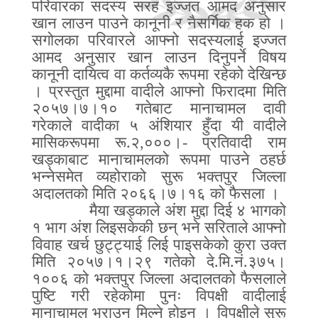
परिवारका सदस्य सरह इज्जत आमद अनुसार
खान लाउन पाउने कानूनी र नैसर्गिक हक हो ।
सगोलका परिवारले आफ्नो सदस्यलाई इज्जत
आमद अनुसार खान लाउन दिनुपर्ने विषय
कानूनी दायित्व वा कर्तव्यकै रूपमा रहेको देखिन्छ
। प्रस्तुत मुद्दामा वादीले आफ्नो फिरादमा मिति
२०५७।७।१० गतेबाट मानाचामल दावी
गरेकाले वादीका ५ अंशियार हुँदा यी वादीले
मासिकरूपमा रू
.
२
,
०००।
-
प्रतिवादी राम
खड्काबाट मानाचामलको रूपमा पाउने ठहर्छ
भन्नेसमेत व्यहोराको सुरू भक्तपुर जिल्ला
अदालतको मिति २०६६।७।१६ को फैसला ।
मैया खड्काले अंश मुद्दा दिई ४ भागको
१ भाग अंश लिइसकेकी छन् भने सरिताले आफ्नो
विवाह खर्च छुट्ट्याई लिई पाइसकेको कुरा उक्त
मिति २०५७।१।२९ गतेको दे
.
मि
.
नं
.
३७५।
१००६ को भक्तपुर जिल्ला अदालतको फैसलाले
पुष्टि गरी रहेकोमा पुनः विपक्षी वादीलाई
मानाचामल भराउन मिल्ने होइन । विपक्षीले सुरू