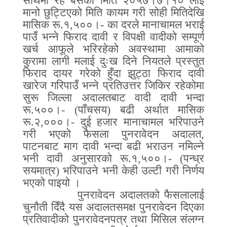
साथमा रहे बसेको मिति २०५७।७।१० लाई
मानो छुट्टिएको मिति कायम गरी सोही मितिदेखि
मासिक रू
.
१
,
५००।
-
का दरले मानाचामल भराई
पाउँ भन्ने फिराद दावी र विपक्षी वादीको सम्पूर्ण
खर्च आफूले भरिरहेको अवस्थामा आमाको
कुरामा लागी मलाई दुःख दिने नियतले प्रस्तुत
फिराद दायर गरेको हुँदा झुट्ठा फिराद दावी
खारेज गरिपाउँ भन्ने प्रतिउत्तर जिकिर रहेकोमा
सुरू जिल्ला अदालतबाट वादी दावी भन्दा
रू
.
५००।
- (
पाँचसय
)
बढी अर्थात मासिक
रू
.
२
,
०००।
-
दुई हजार मानाचामल भरिपाउने
गरी भएको फैसला पुनरावेदन अदालत
,
पाटनबाट माग दावी भन्दा बढी भराउन नमिल्ने
भनी दावी अनुसारको रू
.
१
,
५००।
- (
पन्ध्र
सयमात्र
)
भरिपाउने भनी केही उल्टी गरी निर्णय
भएको पाइयो ।
पुनरावेदन अदालतको फैसलालाई
चुनौती दिँदै यस अदालतसमक्ष पुनरावेदन दिएका
प्रतिवादीको पुनरावेदनपत्र तथा मिसिल संलग्न