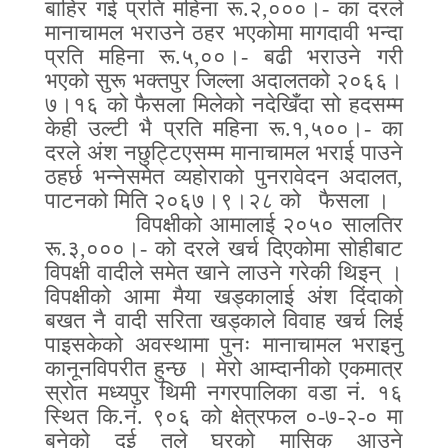
बाहिर गई प्रति महिना रू
.
२
,
०००।
-
का दरले
मानाचामल भराउने ठहर भएकोमा मागदावी भन्दा
प्रति महिना रू
.
५
,
००।
-
बढी भराउने गरी
भएको सुरू भक्तपुर जिल्ला अदालतको २०६६।
७।१६ को फैसला मिलेको नदेखिँदा सो हदसम्म
केही उल्टी भै प्रति महिना रू
.
१
,
५००।
-
का
दरले अंश नछुट्टिएसम्म मानाचामल भराई पाउने
ठहर्छ भन्नेसमेत व्यहोराको पुनरावेदन अदालत
,
पाटनको मिति २०६७।९।२८ को
फैसला ।
विपक्षीको आमालाई २०५० सालतिर
रू
.
३
,
०००।
-
को दरले खर्च दिएकोमा सोहीबाट
विपक्षी वादीले समेत खाने लाउने गरेकी थिइन् ।
विपक्षीको आमा मैया खड्कालाई अंश दिंदाको
बखत नै वादी सरिता खड्काले विवाह खर्च लिई
पाइसकेको अवस्थामा पुनः मानाचामल भराइनु
कानूनविपरीत हुन्छ । मेरो आम्दानीको एकमात्र
स्रोत मध्यपुर थिमी नगरपालिका वडा नं
.
१६
स्थित कि
.
नं
.
९०६ को क्षेत्रफल ०
-
७
-
२
-
० मा
बनेको दुई तले घरको मासिक आउने