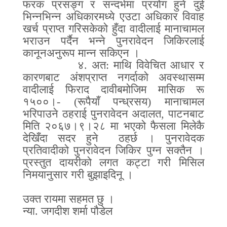
फरक प्रसङ्ग र सन्दर्भमा प्रयोग हुने दुई
भिन्नभिन्न अधिकारमध्ये एउटा अधिकार विवाह
खर्च प्राप्त गरिसकेको हुँदा वादीलाई मानाचामल
भराउन पर्दैन भन्ने पुनरावेदन जिकिरलाई
कानूनअनुरूप मान्न सकिएन ।
४
.
अत
:
माथि विवेचित आधार र
कारणबाट अंशप्राप्त नगर्दाको अवस्थासम्म
वादीलाई फिराद दावीबमोजिम मासिक रू
१५००।
- (
रूपैयाँ पन्ध्रसय
)
मानाचामल
भरिपाउने ठहराई पुनरावेदन अदालत
,
पाटनबाट
मिति २०६७।९।२८ मा भएको फैसला मिलेकै
देखिँदा सदर हुने
ठहर्छ । पुनरावेदक
प्रतिवादीको पुनरावेदन जिकिर पुग्न सक्तैन ।
प्रस्तुत दायरीको लगत कट्टा गरी मिसिल
निमयानुसार गरी बुझाइदिनू ।
उक्त रायमा सहमत छु ।
न्या
.
जगदीश शर्मा पौडेल