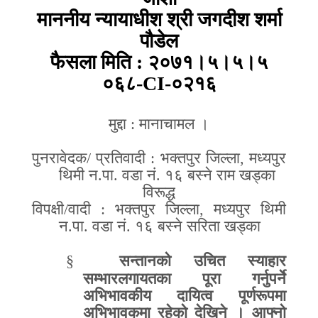
माननीय न्यायाधीश श्री जगदीश शर्मा
पौडेल
फैसला मिति
:
२०७१।५।५।५
०६८
-CI-
०२१६
मुद्दा
:
मानाचामल ।
पुनरावेदक
/
प्रतिवादी
:
भक्तपुर जिल्ला
,
मध्यपुर
थिमी न
.
पा
.
वडा नं
.
१६ बस्ने राम खड्का
विरूद्ध
विपक्षी
/
वादी
:
भक्तपुर जिल्ला
,
मध्यपुर थिमी
न
.
पा
.
वडा नं
.
१६ बस्ने सरिता खड्का
§
सन्तानको उचित स्याहार
सम्भारलगायतका पूरा गर्नुपर्ने
अभिभावकीय दायित्व पूर्णरूपमा
अभिभावकमा रहेको देखिने । आफ्नो