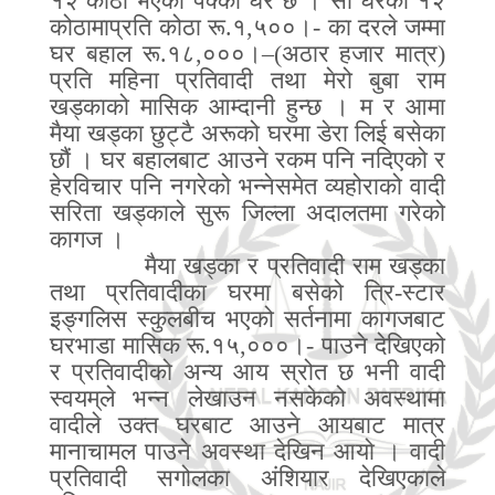
१२ कोठा भएको पक्का घर छ । सो घरका १२
कोठामाप्रति कोठा रू
.
१
,
५००।
-
का दरले जम्मा
घर बहाल रू
.
१८
,
०००।
–(
अठार हजार मात्र
)
प्रति महिना प्रतिवादी तथा मेरो बुबा राम
खड्काको मासिक आम्दानी हुन्छ । म र आमा
मैया खड्का छुट्टै अरूको घरमा डेरा लिई बसेका
छौं । घर बहालबाट आउने रकम पनि नदिएको र
हेरविचार पनि नगरेको भन्नेसमेत व्यहोराको वादी
सरिता खड्काले सुरू जिल्ला अदालतमा गरेको
कागज ।
मैया खड्का र प्रतिवादी राम खड्का
तथा प्रतिवादीका घरमा बसेको त्रि
-
स्टार
इङ्गलिस स्कुलबीच भएको सर्तनामा कागजबाट
घरभाडा मासिक रू
.
१५
,
०००।
-
पाउने देखिएको
र प्रतिवादीको अन्य आय स्रोत छ भनी वादी
स्वयम्
ले भन्न लेखाउन नसकेको अवस्थामा
वादीले उक्त घरबाट आउने आयबाट मात्र
मानाचामल पाउने अवस्था देखिन आयो । वादी
प्रतिवादी सगोलका अंशियार देखिएकाले