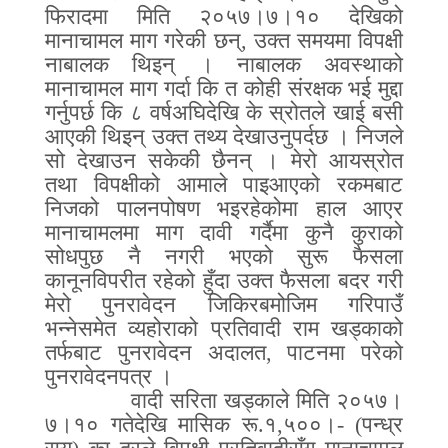
फिरादमा मिति २०५७।७।१० देखिको
मानाचामल माग गरेकी छन्
,
उक्त समयमा विपक्षी
नाबालक थिइन् । नाबालक अवस्थाको
मानाचामल माग गर्दा कि त कोही संरक्षक भई मुद्दा
गर्नुपर्छ कि ८ वर्षअघिदेखि के स्रोतले खाई बसी
आएकी थिइन् उक्त तथ्य देखाउनुपर्दछ । निजले
सो देखाउन सकेकी छैनन् । मेरो आयस्रोत
तथा विपक्षीको आमाले पाइआएको रकमबाट
निजको पालनपोषण भइरहेकोमा हाल आएर
मानाचामलमा माग दावी गर्दैमा कुनै कुराको
सोधपुछ नै नगरी भएको सुरू फैसला
कानूनविपरीत रहेको हुँदा उक्त फैसला बदर गरी
मेरो पुनरावेदन जिकिरबमोजिम गरिपाउँ
भन्नेसमेत व्यहोराको प्रतिवादी राम खड्काको
तर्फबाट पुनरावेदन अदालत
,
पाटनमा परेको
पुनरावेदनपत्र ।
वादी सरिता खड्काले मिति २०५७।
७।१० गतेदेखि मासिक रू
.
१
,
५००।
- (
पन्ध्र