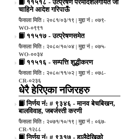
११५१८ - उत्प्रेषण परमादेशलगायत जो
चाहिने आदेश गरिपाऊँ
फैसला मिति : २०८१/०३/१९ | मुद्दा नं : ०७९-
WO-०९९१
११५१७ - उत्प्रेषणसमेत
फैसला मिति : २०८०/१०/०४ | मुद्दा नं : ०७५-
WO-००३४
११५१६ - सम्पत्ति शुद्धीकरण
फैसला मिति : २०८०/११/०२ | मुद्दा नं : ०७८-
CR-०२३६
धेरै हेरिएका नजिरहरु
निर्णय नं: # ९३४६ - मानव बेचबिखन,
बालविवाह, जबर्जस्ती करणी
फैसला मिति : २०७१/१०/१९ | मुद्दा नं : ०६७-
CR-१२८८
निर्णय नं: # ९३१७ - हालैदेखिको