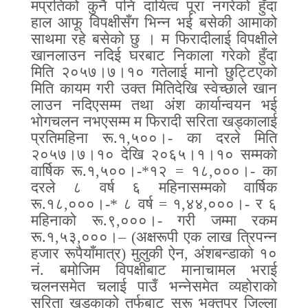
मप्रतिको कुनै पनि दायित्व पूरा नगरेको हुँदा
हाल आफू विपक्षीसँग भिन्न भई बसेकी आमाको
साथमा रहे बसेको छु । म फिरादीलाई विपक्षीले
खानलाउन नदिई घरबाट निकाला गरेको हुँदा
मिति २०५७।७।१० गतेलाई मानो छुट्टिएको
मिति कायम गरी उक्त मितिदेखि स्वेच्छाले खान
लाउन नदिएसम्म तथा अंश कार्यान्वयन भई
भोगचलन नभएसम्म म फिरादी सरिता खड्कालाई
प्रतिमहिना रू
.
१
,
५००।
-
का दरले मिति
२०५७।७।१० देखि २०६५।१।१० सम्मको
वार्षिक रू
.
१
,
५००।
-*
१२
=
१८
,
०००।
-
का
दरले ८ वर्ष ६ महिनासम्मको वार्षिक
रू
.
१८
,
०००।
-*
८ वर्ष
=
१
,
४४
,
०००।
-
र ६
महिनाको रू
.
९
,
०००।
- ‍
गरी जम्मा रकम
रू
.
१
,
५३
,
०००।
– (
अक्षरूपी एक लाख त्रिपन्न
हजार रूपैयाँमात्र
)
मुलुकी ऐन
,
अंशबन्डाको १०
नं
.
बमोजिम विपक्षीबाट मानाचामल भराई
चलनसमेत चलाई पाउँ भन्नेसमेत व्यहोराको
सरिता खड्काको तर्फबाट सुरू भक्तपुर जिल्ला