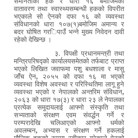
समानताको हक र धारा १६
बमोजिमको
वातावरण तथा स्वास्थ्यसम्बन्धी हकको विपरीत
भएकाले सो ऐनको दफा १६ को व्यवस्था
संविधानको धारा १०७(१)बमोजिम अमान्य र
बदर घोषित गर
ि
पा
उँ
भन्ने मुख्य निवेदन दावी
रहेको देखिन्छ ।
३.
विपक्षी प्रधानमन्त्री तथा
मन्त्रिपरिषद्को कार्यालयसमेतको तर्फबाट प्राप्त
भएको लिखित जवाफमा पशु बधशाला र मासु
जाँच ऐन
,
२०५५ को दफा १६ मा भएको
व्यवस्था विशेष अवस्था र परिस्थितिमा लागू हुने
व्यवस्था भएको र नेपालको अन्तरिम संविधान
,
२०६३ को धारा १७(३) र धारा २३ ले नेपालका
प्रत्येक समुदायलाई आफ्नो संस्कृति तथा
सभ्यताको संरक्षण एवम संवर्द्धन गर्ने र
परम्परादेखि चलिआएको आफ्नो धर्मको
अवलम्बन
,
अभ्यास र संरक्षण गर्ने हकलाई