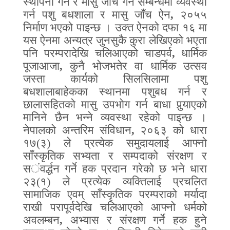
स्थापना गर्ने र मासु जाँच गर्ने सम्बन्धमा व्यवस्था
गर्न पशु बधशाला र मासु जाँच ऐन
,
२०५५
निर्माण भएको पाइन्छ । उक्त ऐनको दफा १६ मा
यस ऐनमा अन्यत्र जुनसुकै कुरा लेखिएको भएता
पनि परम्परादेखि चलिआएको चाडपर्व
,
धार्मिक
पूजाआजा
,
कुनै भोजभतेर वा धार्मिक उत्सव
जस्ता कार्यको सिलसिलामा पशु
बधशालाबाहेकका स्थानमा पशुबध गर्न र
छालासहितको मासु उपभोग गर्न बाधा पुर्‍याएको
मानिने छैन भन्ने व्यवस्था रहेको पाइन्छ ।
नेपालको अन्तरिम संविधान
,
२०६३ को धारा
१७(३) ले प्रत्येक समुदायलाई आफ्नो
साँस्कृतिक सभ्यता र सम्पदाको संरक्षण र
स
ंवर्द्ध
न गर्ने हक प्रदान गरेको छ भने धारा
२३(१) ले प्रत्येक व्यक्तिलाई प्रचलित
सामाजिक एवम्‌ साँस्कृतिक परम्पराको मर्यादा
राखी परापूर्वदेखि चलिआएको आफ्नो धर्मको
अवलम्बन
,
अभ्यास र संरक्षण गर्ने हक हुने