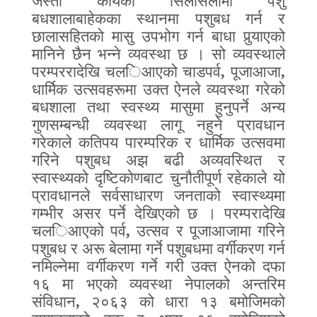
जस्ता कार्यको सिलसिलामा पशु
बधशालाबाहेकका स्थानमा पशुबध गर्न र
छालासहितको मासु उपभोग गर्न बाधा पुर्‍याएको
मानिने छैन भन्ने व्यवस्था छ । सो व्यवस्थाले
परम्पररादेखि चल
ि
आएको चाडपर्व
,
पूजाआजा
,
धार्मिक उत्सवहरूमा उक्त ऐनले व्यवस्था गरेको
बधशाला तथा स्वस्थ्य मासुमा हुनुपर्ने अन्य
गुणसम्बन्धी व्यवस्था लागू नहुने प्रावधान
गरेकाले कतिपय पारम्परिक र धार्मिक उत्सवमा
गरिने पशुबध अझ बढी अव्यवस्थित र
स्वास्थ्यको दृष्टिकोणबाट चुनौतीपूर्ण रहेकाले यो
प्रावधानले सर्वसाधारण जनताको स्वास्थ्यमा
गम्भीर असर पर्ने देखिएको छ । परम्परादेखि
चल
ि
आएको पर्व
,
उत्सव र पूजाआजामा गरिने
पशुबध र अरू बेलामा गर्ने पशुबधमा वर्गीकरण गर्न
नमिल्नेमा वर्गीकरण गर्ने गरी उक्त ऐनको दफा
१६ मा भएको व्यवस्था नेपालको अन्तरिम
संविधान
,
२०६३ को धारा १३
बमोजिमको