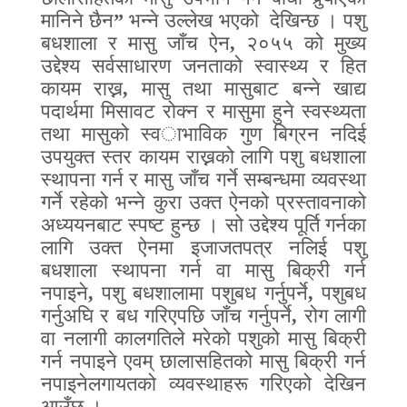
मानिने छैन
”
भन्ने उल्लेख भएको
देखिन्छ । पशु
बधशाला र मासु जाँच ऐन
,
२०५५ को मुख्य
उद्देश्य सर्वसाधारण जनताको स्वास्थ्य र हित
कायम राख्न
,
मासु तथा मासुबाट बन्ने खाद्य
पदार्थमा मिसावट रोक्न र मासुमा हुने स्वस्थ्यता
तथा मासुको स्व
ा
भाविक गुण बिग्रन नदिई
उपयुक्त स्तर कायम राख्नको लागि पशु बधशाला
स्थापना गर्न र मासु जाँच गर्ने सम्बन्धमा व्यवस्था
गर्ने रहेको भन्ने कुरा उक्त ऐनको प्रस्तावनाको
अध्ययनबाट स्पष्ट हुन्छ । सो उद्देश्य पूर्ति गर्नका
लागि उक्त ऐनमा इजाजतपत्र नलिई पशु
बधशाला स्थापना गर्न वा मासु बिक्री गर्न
नपाइने
,
पशु बधशालामा पशुबध गर्नुपर्ने
,
पशुबध
गर्नुअघि र बध गरिएपछि जाँच गर्नुपर्ने
,
रोग लागी
वा नलागी कालगतिले मरेको पशुको मासु बिक्री
गर्न नपाइने एवम् छालासहितको मासु बिक्री गर्न
नपाइनेलगायतको व्यवस्थाहरू गरिएको देखिन
आउँछ ।