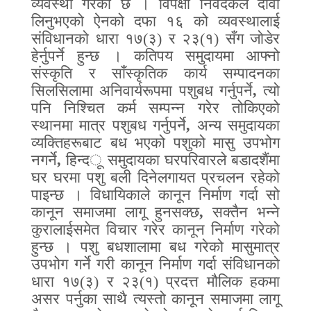
व्यवस्था गरेको छ । विपक्षी निवेदकले दावी
लिनुभएको ऐनको दफा १६ को व्यवस्थालाई
संविधानको धारा १७(३) र २३(१) सँग जोडेर
हेर्नुपर्ने हुन्छ । कतिपय समुदायमा आफ्नो
संस्कृति र साँस्कृतिक कार्य सम्पादनका
सिलसिलामा अनिवार्यरूपमा पशुबध गर्नुपर्ने
,
त्यो
पनि निश्चित कर्म सम्पन्न गरेर तोकिएको
स्थानमा मात्र पशुबध गर्नुपर्ने
,
अन्य समुदायका
व्यक्तिहरूबाट बध भएको पशुको मासु उपभोग
नगर्ने
,
हिन्द
ू
समुदायका घरपरिवारले
ब
डादशैंमा
घर घरमा पशु बली दिनेलगायत प्रचलन रहेको
पाइन्छ । विधायिकाले कानून निर्माण गर्दा सो
कानून समाजमा लागू हुनसक्छ
,
सक्तैन भन्ने
कुरालाईसमेत विचार गरेर कानून निर्माण गरेको
हुन्छ । पशु बधशालामा बध गरेको मासुमात्र
उपभोग गर्ने गरी कानून निर्माण गर्दा संविधानको
धारा १७(३) र २३(१) प्रदत्त मौलिक हकमा
असर पर्नुका साथै त्यस्तो कानून समाजमा लागू