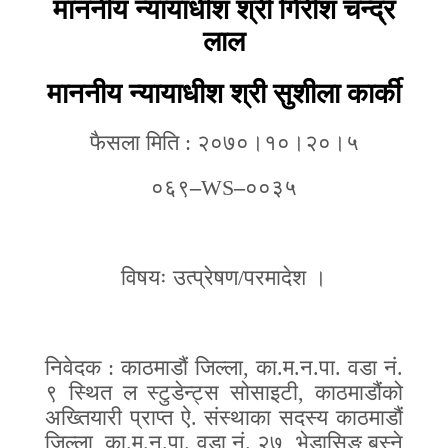
माननीय न्यायाधीश श्री गिरीश चन्द्र
लाल
माननीय न्यायाधीश श्री सुशीला कार्की
फैसला
मिति
:
२०७०
।१०।२०।५
०६९
–
WS
–
००३५
विषयः उत्प्रेषण
/
परमादेश ।
निवेदक
:
काठमाडौं जिल्ला
,
का.म.न.पा. वडा नं.
९ स्थित ल स्टुडेन्ट्स सोसाइटी
,
काठमाडौंको
अख्तियारी प्राप्त ऐ. संस्थाका सदस्य काठमाडौं
जिल्ला
,
का.म.न.पा. वडा नं. २७
,
भेडासि
ङ
बस्ने