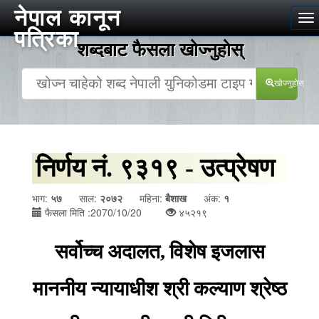
नेपाल कानून
To
पत्रिका
na
शब्दबाट फैसला खोज्‍नुहोस्
खोज्‍नुहोस्
निर्णय नं. ९३१९ - उत्प्रेषण
भाग:
५७
साल:
२०७२
महिना:
बैशाख
अंक:
१
फैसला मिति :2070/10/20
४५२१९
सर्वोच्च अदालत
,
विशेष इजलास
माननीय न्यायाधीश श्री कल्याण श्रेष्ठ