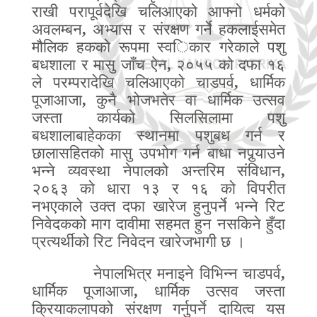
राखी परापूर्वदेखि चलिआएको आफ्नो धर्मको
अवलम्बन
,
अभ्यास र संरक्षण गर्ने हकलाईसमेत
मौलिक हकको रूपमा स्व
ि
कार गरेकाले पशु
बधशाला र मासु जाँच ऐन
,
२०५५ को दफा १६
ले परम्परादेखि चलिआएको चाडपर्व
,
धार्मिक
पूजाआजा
,
कुनै भोजभतेर वा धार्मिक उत्सव
जस्ता कार्यको सिलसिलामा पशु
बधशालाबाहेकका स्थानमा पशुबध गर्न र
छालासहितको मासु उपभोग गर्न बाधा नपु
र्‍या
उने
भन्ने व्यवस्था नेपालको अन्तरिम संविधान
,
२०६३ को धारा १३ र १६ को विपरीत
नभएकाले उक्त दफा खारेज हुनुपर्ने भन्ने रिट
निवेदकको माग दावीमा सहमत हुन नसकिने हुँदा
प्रत्यर्थीको रिट निवेदन खारेजभागी छ ।
नेपालभित्र मनाइने विभिन्न चाडपर्व
,
धार्मिक पूजाआजा
,
धार्मिक उत्सव जस्ता
क्रियाकलापको संरक्षण गर्नुपर्ने दायित्व यस