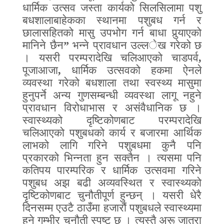
धार्मिक उत्सव जस्ता कार्यको सिलसिलामा पशु
बधशालाबाहेकका स्थानमा पशुबध गर्न र
छालासहितको मासु उपभोग गर्न बाधा पुर्‍याएको
मानिने छैन
”
भन्ने प्रावधान उल्ल
े
ख गरेको छ
। यसरी परम्परादेखि चलिआएको चाडपर्व
,
पूजाआजा
,
धार्मिक उत्सवको हकमा ऐनले
व्यवस्था गरेको बधशाला तथा स्वस्थ्य मासुमा
हुनुपर्ने अन्य गुणसम्बन्धी व्यवस्था
लागू नहुने
प्रावधान विरोधाभास र असंवैधानिक छ ।
स्वास्थ्यको दृष्टिकोणबाट परम्परादेखि
चलिआएको पशुबधको कार्य र बजारमा आर्थिक
लाभको लागि गरिने पशुबधमा कुनै
पनि
प्रकारको भिन्नता हुन सक्तैन । त्यसमा पनि
कतिपय पारम्परिक र धार्मिक उत्सवमा गरिने
पशुबध अझ बढी अव्यवस्थित र स्वास्थ्यको
दृष्टिकोणबाट चुनौतीपूर्ण हुन्छन् । यसरी धेरै
दिनसम्म एउटै ठाउँमा हजारौं पशुबधले स्वास्थ्यमा
हुने गम्भीर चुनौती स्पष्ट छ । त्यस्तै अरू जात्रा