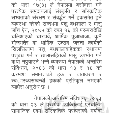
को धारा १७(३) ले नेपालमा बसो
वा
स गर्ने
प्रत्येक समुदायलाई संस्कृति र साँस्कृतिक
सभ्यताको संरक्षण र सं
ब
र्द्धन गर्ने हकसमेत हुने
व्यवस्था गरेको सन्दर्भमा पशु बधशाला र मासु
जाँच ऐन
,
२०५५ को दफा १६ को परम्परादेखि
चलिआएको चाडपर्व
,
धार्मिक पूजाआजा
,
कुनै
भोजभतेर वा धार्मिक उत्सव जस्ता कार्यको
सिलसिलामा पशु बधशालाबाहेकका स्थानमा
पशुबध गर्न र छालासहितको मासु उपभोग गर्न
बाधा नपुर्‍याउने भन्ने व्यवस्था नेपालको अन्तरिम
संविधान
,
२०६३ को धारा १३ र १६ को
क्रमशः समानताको हक र वातावरण र
स्व
ा
स्थ्यसम्बन्धी हकको प्रतिकूल नभएको
व्यहोरा अनुरोध छ ।
नेपालको अन्तरिम संविधान
,
२०६३
को धारा २३ ले प्रत्येक व्यक्तिलाई प्रचलित
सामाजिक एवम्‌ साँस्कृतिक परम्पराको मर्यादा