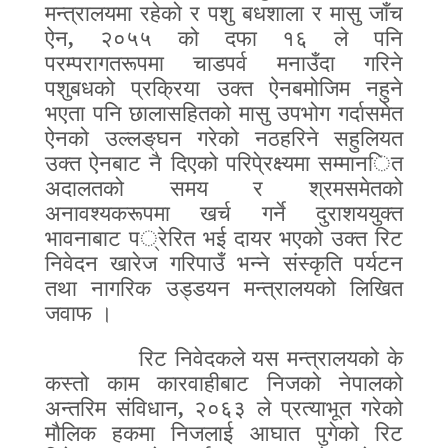
मन्त्रालयमा रहेको र पशु बधशाला र मासु जाँच
ऐन
,
२०५५ को दफा १६ ले पनि
परम्परागतरूपमा चाडपर्व मनाउँदा गरिने
पशुबधको प्रक्रिया उक्त ऐनबमोजिम नहुने
भएता पनि छालासहितको मासु उपभोग गर्दासमेत
ऐनको उल्ल
ङ्
घन गरेको नठहरिने सहुलियत
उक्त ऐनबाट नै दिएको परिपे्रक्ष्यमा सम्मान
ि
त
अदालतको समय र श्रमसमेतको
अनावश्यकरूपमा खर्च गर्ने दुराशययुक्त
भावनाबाट प
्रे
रित भई दायर भएको उक्त रिट
निवेदन खारेज गरिपा
उँ
भन्ने संस्कृति पर्यटन
तथा नागरिक उड्डयन मन्त्रालयको लिखित
जवाफ ।
रिट निवेदकले यस मन्त्रालयको के
कस्तो काम कारवाहीबाट निजको नेपालको
अन्तरिम संविधान
,
२०६३ ले प्रत्याभूत गरेको
मौलिक हकमा निजलाई आघात पुगेको रिट