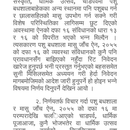
संस्कृति
,
धार्मिक उत्सव
,
चाडपर्वमा पशु
बधशालाबाहेकका अन्य स्थानमा पनि पशुबध गर्न
र छालासहितको मासु उपभोग गर्न सक्ने गरी
विशेष परिस्थिति
का
लागिसम्म छुट दिएको
अवस्थामा ऐनको दफा १६ संविधानको धारा १३
र १६ को
विपरीत भएको भन्न मिल्दैन ।
त्यसकारण पशु बधशाला मासु जाँच ऐन
,
२०५५
को दफा १६ को व्यवस्था संविधानको कुनै पनि
प्रावधानसँग बाझिएको नहुँदा रिट निवेदन
खारेज हुनुपर्छ भनी प्रस्तुत गर्नुभएको बहससमेत
सुनी मिसिलसमेत अध्ययन गरी हेर्दा निवेदन
मागबमोजिमको आदेश जारी हुनुपर्ने हो होइन भन्ने
विषयमा निर्णय दिनुपर्ने देखिन आयो ।
२.
निर्णयतर्फ विचार गर्दा पशु बधशाला
र मासु जाँच ऐन
,
२०५५ को दफा १६ मा
परम्परादेखि चल
ि
आएको चाडपर्व
,
धार्मिक
पूजाआजा
,
कुनै भोजभतेर वा धार्मिक उत्सव