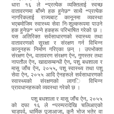
धारा १६ ले
“
प्रत्येक व्यक्तिलाई स्वच्छ
वातावरणमा बाँच्ने हक हुनेछ
”
साथै
“
प्रत्येक
नागरिकलाई राज्यबाट कानूनमा व्यवस्था
भएबमोजिम स्वास्थ्य सेवा निःशुल्करूपमा पाउने
हक हुनेछ
”
भन्ने हकहरू परिभाषित गरेको छ ।
यस अतिरिक्त सर्वसाधारणको स्वास्थ्य तथा
वातावरणको सुरक्षा र संरक्षण गर्न विभिन्न
कानूनहरू निर्माण गरिएका छन् । उपभोक्ता
संरक्षण ऐन
,
वातावरण संरक्षण ऐन
,
गुणस्तर तथा
नापतौल ऐन
,
खाद्यसम्बन्धी ऐन
,
पशु बधशाला र
मासु जाँच ऐन
,
२०५५
,
पशु स्वास्थ्य तथा पशु
सेवा ऐन
,
२०५५ आदि ऐनहरूले सर्वसाधारणको
स्वास्थ्यको संरक्षणको लाग
ि
विभिन्न
प्रावधानहरूको व्यवस्था गरेको छ ।
पशु बधशाला र मासु जाँच ऐन
,
२०५५
को दफा १६ ले
“
परम्परादेखि चलिआएको
चाडपर्व
,
धार्मिक पूजाआजा
,
कुनै भोज भतेर वा