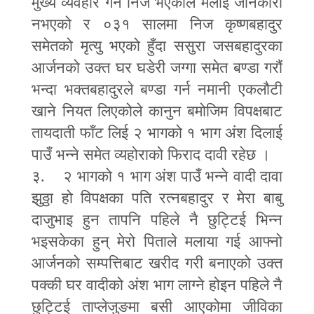
मुख्य व्यवहार गर्ने निजै भएकोले मलाई जानकारी
नभएको र ०३१ सालमा निज कृष्णबहादुर
समेतको मृत्यु भएको हुँदा ससुरा जसबहादुरका
आर्जनको उक्त घर घडेरी जग्गा समेत बण्डा गरौं
भन्दा भक्तबहादुरले बण्डा गर्न नमानी एकलौटी
खाने नियत लिएकोले कानुन बमोजिम विपक्षबाट
तायदाती फाँट लिई २ भागको १ भाग अंश दिलाई
पाउँ भन्ने समेत व्यहोराको फिराद दावी रहेछ ।
३. २ भागको १ भाग अंश पाउँ भन्ने वादी दावा
झुठ्ठा हो विपक्षका पति रत्नबहादुर र मेरा बाबु
दाजुभाइ हुन तापनि पहिले नै छुट्टिई भिन्न
भइसकेका हुन् मेरो पिताले मलाया गई आफ्नो
आर्जनको सम्पत्तिबाट खरीद गरी बनाएको उक्त
पक्की घर वादीको अंश भाग लाग्ने होइन पहिले नै
छुट्टिई ताप्लेजुङमा बसी आएकोमा जीविका