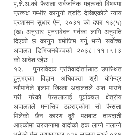
पू.क्षे.अ.को फैसला सर्वजनिक महत्वको विषयमा
प्रत्यक्ष गम्भीर कानुनी त्रुटि देखिएकोले न्याय
प्रशासन सुधार ऐन
,
२०३१ को दफा १३(५)
(ख) अनुसार पुनरावेदन गर्नका लागि अनुमति
दिएको छ कानुन बमोजिम गर्नु भन्ने सर्वोच्च
अदालत डिभिजनबेञ्चको २०३८।११।५।३
को आदेश रहेछ ।
१२. पुनरावेदक प्रतिवादीतर्फबाट उपस्थित
हुनुभएका विद्वान अधिवक्ता श्री योगेन्द्र
न्यौपानेले इलाम जिल्ला अदालतले अंश पाउने
गरी गरेको फैसलालाई पूर्वाञ्चल क्षेत्रीय
अदालतले मनासिव ठहराएकोमा सो फैसला
मिलेको छैन कारण दुवै पक्षबाट तायदाती
आएकोमा घरजग्गामा वादीको हक लाग्ने नलाग्ने
भनेको छैन कृष्णबहादुर ०२६ सालमा नभई ०३१