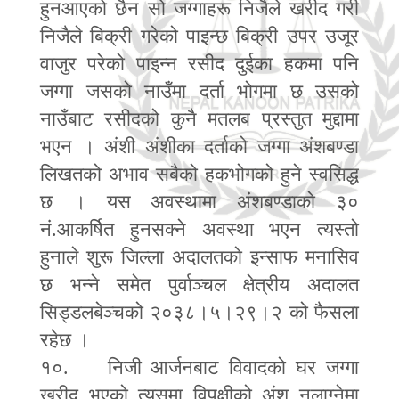
हुनआएको छैन सो जग्गाहरू निजैले खरीद गरी
निजैले बिक्री गरेको पाइन्छ बिक्री उपर उजूर
वाजुर परेको पाइन्न रसीद दुईका हकमा पनि
जग्गा जसको नाउँमा दर्ता भोगमा छ उसको
नाउँबाट रसीदको कुनै मतलब प्रस्तुत मुद्दामा
भएन । अंशी अंशीका दर्ताको जग्गा अंशबण्डा
लिखतको अभाव सबैको हकभोगको हुने स्वसिद्ध
छ । यस अवस्थामा अंशबण्डाको ३०
नं.आकर्षित हुनसक्ने अवस्था भएन त्यस्तो
हुनाले शुरू जिल्ला अदालतको इन्साफ मनासिव
छ भन्ने समेत पुर्वाञ्चल क्षेत्रीय अदालत
सिड्डलबेञ्चको २०३८।५।२९।२ को फैसला
रहेछ ।
१०. निजी आर्जनबाट विवादको घर जग्गा
खरीद भएको त्यसमा विपक्षीको अंश नलाग्नेमा