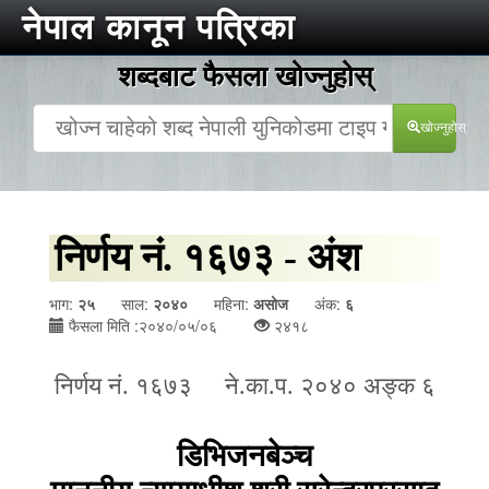
नेपाल कानून पत्रिका
शब्दबाट फैसला खोज्‍नुहोस्
खोज्‍नुहोस्
निर्णय नं. १६७३ - अंश
भाग:
२५
साल:
२०४०
महिना:
असोज
अंक:
६
फैसला मिति :२०४०/०५/०६
२४१८
निर्णय नं. १६७३ ने.का.प. २०४० अङ्क ६
डिभिजनबेञ्च