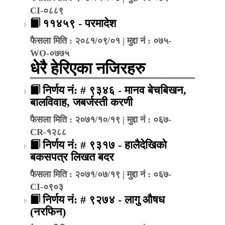
CI-०८८९
११४५९ - परमादेश
फैसला मिति : २०८१/०९/०१ | मुद्दा नं : ०७५-
WO-०७७५
धेरै हेरिएका नजिरहरु
निर्णय नं: # ९३४६ - मानव बेचबिखन,
बालविवाह, जबर्जस्ती करणी
फैसला मिति : २०७१/१०/१९ | मुद्दा नं : ०६७-
CR-१२८८
निर्णय नं: # ९३१७ - हालैदेखिको
बकसपत्र लिखत बदर
फैसला मिति : २०७१/०७/१९ | मुद्दा नं : ०६७-
CI-०९०३
निर्णय नं: # ९२७४ - लागु औषध
(नरफिन)