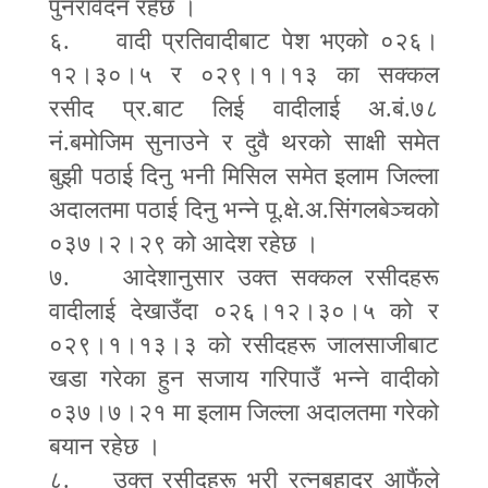
पुनरावेदन रहेछ ।
६. वादी प्रतिवादीबाट पेश भएको ०२६।
१२।३०।५ र ०२९।१।१३ का सक्कल
रसीद प्र.बाट लिई वादीलाई अ.बं.७८
नं.बमोजिम सुनाउने र दुवै थरको साक्षी समेत
बुझी पठाई दिनु भनी मिसिल समेत इलाम जिल्ला
अदालतमा पठाई दिनु भन्ने पू.क्षे.अ.सिंगलबेञ्चको
०३७।२।२९ को आदेश रहेछ ।
७. आदेशानुसार उक्त सक्कल रसीदहरू
वादीलाई देखाउँदा ०२६।१२।३०।५ को र
०२९।१।१३।३ को रसीदहरू जालसाजीबाट
खडा गरेका हुन सजाय गरिपाउँ भन्ने वादीको
०३७।७।२१ मा इलाम जिल्ला अदालतमा गरेको
बयान रहेछ ।
८. उक्त रसीदहरू भरी रत्नबहादुर आफैंले