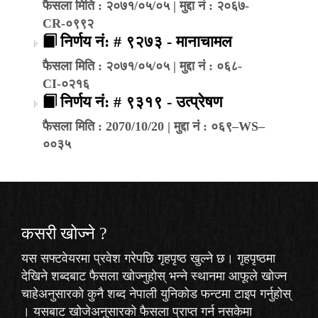
फैसला मिति : २०७१/०५/०५ | मुद्दा नं : २०६७-
CR-०९९२
निर्णय नं: # ९२७३ - मानाचामल
फैसला मिति : २०७१/०५/०५ | मुद्दा नं : ०६८-
CI-०२१६
निर्णय नं: # ९३१९ - उत्प्रेषण
फैसला मिति : 2070/10/20 | मुद्दा नं : ०६९–WS–
००३५
कसरी खोज्‍ने ?
यस सफ्टवेयरमा प्रवेश गरेपछि गृहपृष्ठ खुल्ने छ। गृहपृष्ठमा
देखिने शब्दबाट फैसला खोज्नुहोस् भन्ने स्थानमा आफूले खोज्न
चाहेअनुसारको कुनै शब्द नेपाली युनिकोड फन्टमा टाइप गर्नुहोस्
। यसबाट खोजेअनुसारको फैसला प्राप्त गर्न नसकेमा