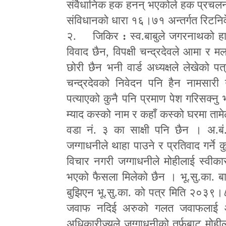
संवैधानिक हक हनन् भएकोले हक प्रचलन ग
संविधानको धारा १६।७१ अन्तर्गत रिटनि
२. जिकिर
:
स्व.बाबुले जगरनाथको ह
विवाद छैन
,
विपक्षी चन्द्रदेवले आमा र 
छोरी छैन भनी वार्ड अध्यक्षले लेखेको
चन्द्रदेवको निवेदन पनि हैन नामसारी 
पत्याएको कुनै पनि प्रमाण पेश गरिसक
म्याद कस्को नाम र कहाँ कस्को घरमा तामे
वडा नं. ३ का साक्षी पनि छैन । अ.बं
जग्गाधनीले थाहा पाउने र प्रतिवाद गर्ने 
विचार नगरी जग्गाधनीले मोहीलाई स्वीका
भएको फैसला मिलेको छैन । भू.सु.का. 
बुझिएन भू.सु.का. को पत्र मिति २०३९।८।२
जवाफ नदिई अरुको गलत जवाफलाई आ
अधिकारीज्यूले जग्गाधनीको तर्फबाट मोह