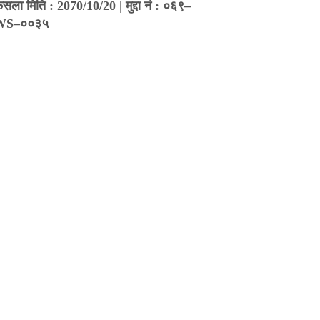
ैसला मिति : 2070/10/20 | मुद्दा नं : ०६९–
WS–००३५