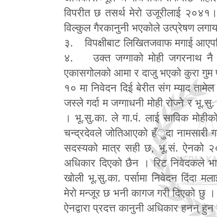
विपरीत छ तसर्थ मेरो उजूरीलाई २०४१।९
विल्कुल गैरकानुनी भएकोले उत्प्रेषण लगा
३. विपक्षीबाट लिखितजवाफ मगाई आएपछि प
४. उक्त जग्गाको मोही जगरनाथ नै हुनुह
एकासगोलको आमा र दाजु भएको कुरा गुम 
१० मा निवेदन दिई बेरीत संग म्याद ताम
जस्ले गर्दा म जग्गाधनी मोही रोज्ने र 
। भू.सु.का. ले गा.पं. लाई साविक मोही
चन्द्रदेवले जोतिआएको हँुदा नामसारी गर्
सदस्यको मात्र सही छ
,
भू.सं. ऐनको २०
अधिकार दिएको छैन । रिट निवेदकले भाइ
खोली भू.सु.का. पर्सामा निवेदन दिंदा मल
मेरो मन्जूर छ भनी कागज गरी दिएको छु । उ
ऐनद्वारा प्रदत्त कानुनी अधिकार हनन् 