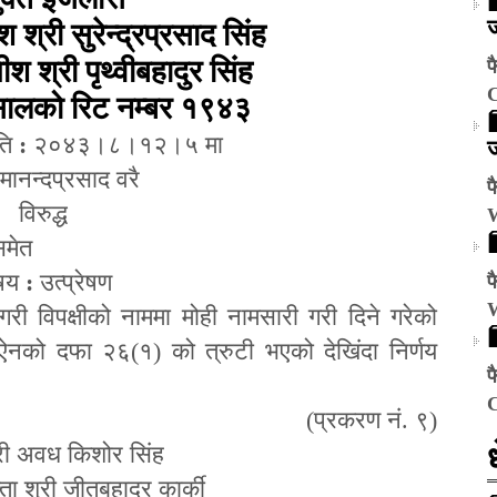
ज
 श्री सुरेन्द्रप्रसाद सिंह
श श्री पृथ्वीबहादुर सिंह
फ
सालको रिट नम्बर १९४३
ति
:
२०४३।८।१२।५ मा
ज
रमानन्दप्रसाद वरै
फ
विरुद्ध
समेत
षय
:
उत्प्रेषण
फ
री विपक्षीको नाममा मोही नामसारी गरी दिने गरेको
्धी ऐनको दफा २६(१) को त्रुटी भएको देखिंदा निर्णय
फ
(प्रकरण नं. ९)
्री अवध किशोर सिंह
्ता श्री जीतबहादुर कार्की