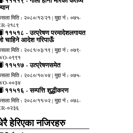
११५१९ - गोली हानी मारेको कर्तव्य
्यान
ैसला मिति : २०८०/१२/२१ | मुद्दा नं : ०७५-
CR-२१८९
११५१८ - उत्प्रेषण परमादेशलगायत
ो चाहिने आदेश गरिपाऊँ
ैसला मिति : २०८१/०३/१९ | मुद्दा नं : ०७९-
WO-०९९१
११५१७ - उत्प्रेषणसमेत
ैसला मिति : २०८०/१०/०४ | मुद्दा नं : ०७५-
WO-००३४
११५१६ - सम्पत्ति शुद्धीकरण
ैसला मिति : २०८०/११/०२ | मुद्दा नं : ०७८-
CR-०२३६
धेरै हेरिएका नजिरहरु