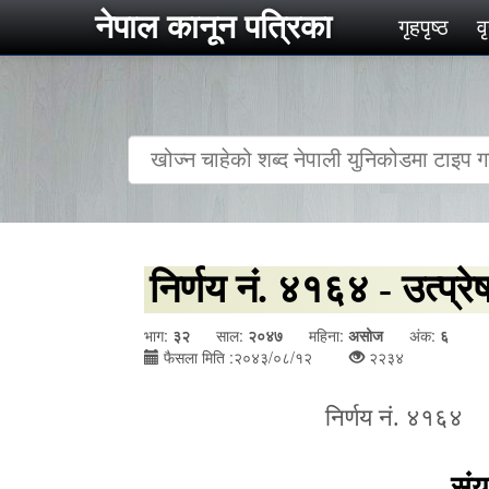
नेपाल कानून पत्रिका
गृहपृष्‍ठ
व
निर्णय नं. ४१६४ - उत्प्र
भाग:
३२
साल:
२०४७
महिना:
असोज
अंक:
६
फैसला मिति :२०४३/०८/१२
२२३४
निर्णय नं. ४१६
संय