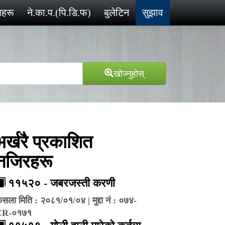
<
ेशहरू
ने.का.प.(पि.डि.फ)
बुलेटिन
सुझाव
खोज्‍नुहोस्
भर्खरै प्रकाशित
नजिरहरू
११५२० - जबरजस्ती करणी
ैसला मिति : २०८१/०१/०४ | मुद्दा नं : ०७४-
CR-०१७१