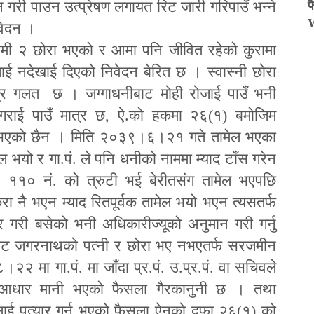
री पाउन उत्प्रेषण लगायत रिट जारी गरिपाउँ भन्ने
फ
वेदन ।
ामी २ छोरा भएको र आमा पनि जीवित रहेको कुरामा
मलाई नदेखाई दिएको निवेदन बेरित छ । स्वास्नी छोरा
 पत्र गलत छ । जग्गाधनीबाट मोही रोजाई पाउँ भनी
गराई पाउँ मात्र छ
,
ऐ.को हकमा २६(१) बमोजिम
्नु भएको छैन । मिति २०३९।६।२१ गते तामेल भएका
ल भयो र गा.पं. ले पनि धनीको नाममा म्याद टाँस गरेन
. ११० नं. को त्रुटी भई बेरीतसंग तामेल भएपछि
कुरा नै भएन म्याद रितपूर्वक तामेल भयो भएन त्यसतर्फ
र गरी बसेको भनी अधिकारीज्यूको अनुमान गरी गर्नु
बाट जगरनाथको पत्नी र छोरा भए नभएतर्फ सरजमीन
२ मा गा.पं. मा जाँदा प्र.पं. उ.प्र.पं. वा सचिवले
धार मानी भएको फैसला गैरकानुनी छ । तथा
ीलाई पत्यार गर्नु भएको फैसला ऐनको दफा २६(१) को