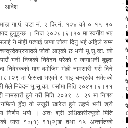
आदेश
ब
फ
ाठा गा.पं. वडा नं. २ कि.नं. १२४ को ०
–
१५
–
१०
रसाद हुनुहुन्छ । निज २०२८।६।१० मा स्वर्गीय भए
लाई नै मोही पत्याई जग्गा जोत्न दिनु भई अहिले सम्म
 चन्द्रदेवप्रसादले जोती आएको छ भनी भू.सु.का. को
फ
ाउँ भनी निजको निवेदन परेको र जग्गाधनी बुझ्दा
ंदा निवेदकको माग बमोजिम मोही नामसारी गरी दिने
।८।२९ मा फैसला भएको र भाइ चन्द्रदेव समेतको
फ
नी मैले निवेदन भू.सु.का. पर्सामा मिति २०४१।६।११
ोही नामसारी हुने गरी मिति २०३९।८।२९ मा निर्णय
नमिल्ने हुँदा यो उजूरी खारेज हुने ठहर्छ भनी श्री
फ
 निर्णय भयो । अतः श्री अधिकारीज्यूको मिति
को धारा १०(१) ११(२)ङ तथा १५ अन्तर्गतको