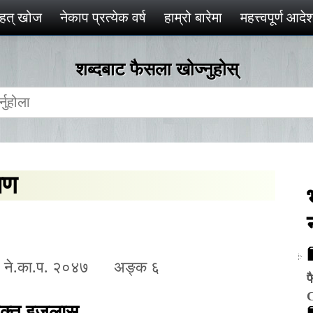
ृहत् खोज
नेकाप प्रत्येक वर्ष
हाम्रो बारेमा
महत्त्वपूर्ण आद
शब्दबाट फैसला खोज्‍नुहोस्
ेषण
४ ने.का.प. २०४७ अङ्क ६
फ
ुक्त इजलास