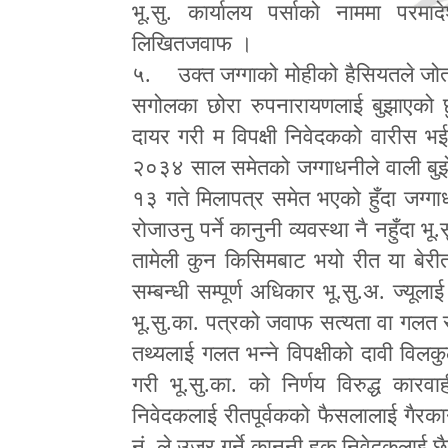
भू.सु. कार्यालय पर्साको नाममा परम
लिखितजवाफ ।
५. उक्त जग्गाको मोहीको हैसियतले 
सगोलका छोरा रुपनारायणलाई बुझाएको छु 
दायर गरी म विपक्षी निवेदकको वारीस भई
२०३४ साल समेतको जग्गाधनीले वाली बुझे
१३ गते मिलापत्र समेत भएको हुँदा जग्गा
रोजाउनु पर्ने कानुनी व्यवस्था नै नहुँदा भू.
तामेली कुन किसिमबाट भयो रीत या बेरीत
सम्बन्धी सम्पूर्ण अधिकार भू.सु.अ. ज्यूल
भू.सु.का. पत्रको जवाफ सत्यता वा गलत 
तथ्यलाई गलत भन्ने विपक्षीको दावी विल
गरी भू.सु.का. को निर्णय विरुद्ध कारव
निवेदकलाई रीतपूर्वकको फैसलालाई गैरकान
नं. ले उजूर गर्ने काुननी हक निवेदकलाई 