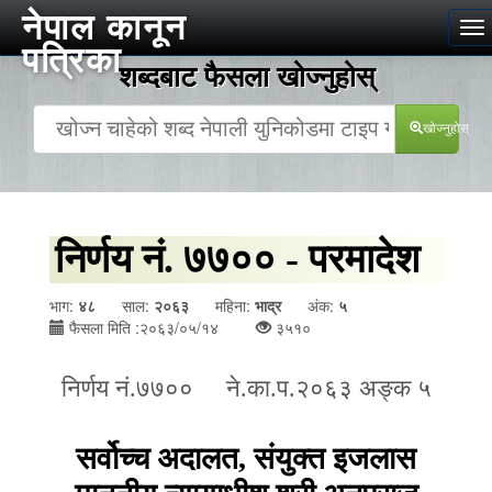
नेपाल कानून
To
पत्रिका
na
शब्दबाट फैसला खोज्‍नुहोस्
खोज्‍नुहोस्
निर्णय नं. ७७०० - परमादेश
भाग:
४८
साल:
२०६३
महिना:
भाद्र
अंक:
५
फैसला मिति :२०६३/०५/१४
३५१०
निर्णय नं.७७०० ने.का.प.२०६३ अङ्क ५
सर्वोच्च अदालत
,
संयुक्त इजलास