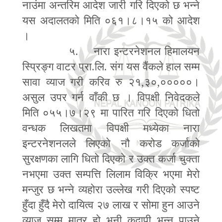
नाउंमा अन्तरिम आदेश जारी गरि दिएको छ भन्ने
यस अदालतको मिति ०६१।८।१५ को आदेश
।
५. नारा इन्टरनेशनल हिमालयन
स्प्रिङ्ग वाटर प्रा.लि. संग यस वैंकले हाल सम्म
सावा व्याज गरी करिव रु २१
,
३०
,
०००००।
असुल उपर गर्न वाँकी छ । विपक्षी निवेदकले
मिति ०५५।७।२९ मा पारित गरि दिएको धितो
वन्धक लिखतमा विपक्षी मध्येका नारा
इन्टरनेशनलले लिएको नौ करोड कर्जाको
सुरक्षणका लागि धितो दिएको र उक्त कर्जा चुक्ता
नभएमा उक्त सम्पत्ति लिलाम विक्रि भएमा मेरो
मन्जुर छ भन्ने व्यहोरा उल्लेख गरी दिएको स्पष्ट
हुँदा हुँदै मेरो दायित्व २७ लाख र सोमा हुन आउने
व्याज सम्म मात्र हो भनी कदापी भन्न पाउने