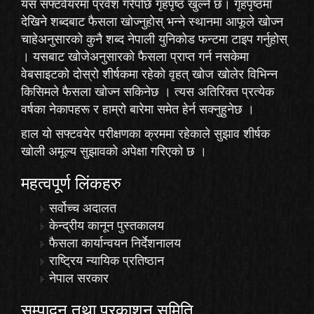
यस सफ्टवेयरमा प्रवेश गरेपछि गृहपृष्ठ खुल्ने छ। गृहपृष्ठमा
देखिने शब्दबाट फैसला खोज्नुहोस् भन्ने स्थानमा आफूले खोज्न
चाहेअनुसारको कुनै शब्द नेपाली युनिकोड फन्टमा टाइप गर्नुहोस्
। यसबाट खोजेअनुसारको फैसला प्राप्त गर्न नसकेमा
वेबसाइटको दोस्रो शीर्षकमा रहेको
वृहत् खोज
खोलेर विभिन्न
किसिमले फैसला खोज्न सकिनेछ । त्यस अतिरिक्त प्रत्येक
वर्षका नेकापहरू र हाम्रो बारेमा समेत हेर्न सक्नुहुनेछ ।
हाल यो सफ्टवयेर परीक्षणका क्रममा रहेकाले
सुझाव
शीर्षक
खोली अमूल्य सुझावको अपेक्षा गरिएको छ ।
महत्वपूर्ण लिंकहरु
सर्वोच्च अदालत
केन्द्रीय कानून पुस्तकालय
फैसला कार्यान्वयन निर्देशनालय
राष्ट्रिय न्यायिक प्रतिष्ठान
नेपाल सरकार
सम्पादन तथा प्रकाशन समिति