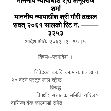
माननीय न्यायाधीश श्री अनूपराज
शर्मा
माननीय न्यायाधीश श्री गौरी ढकाल
संवत् २०६१ सालको रिट नं.
–––––
३२५३
आदेश मितिः २०६३।३।१५।५
विषयः
–
परमादेश ।
निवेदकः का.जि.का.म.न.पा.वडा नं.
२० वस्ने प्रतुत लाल श्रेष्ठ
विरुद्ध
विपक्षीः संचालक समिति राष्ट्रिय
,
वाणिज्य वैंक काठमाडौं समेत