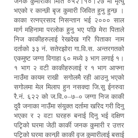
जनक कुमारीको मिति ०५२।१०।२७ मा मृत्यु
भएको र कान्छी बृज कुमारी जिवित हुनु हुन्छ ।
काका रत्नप्रसाद निसन्तान भई २००० साल
मार्ग महिनामा परलोक हुनु भए पछि मेरा पिताले
निज काकीहरुलाई रेखदेख गरि पिताका नाम
दर्ताको ३३ नं. सतेरझोरा गा.वि.स. अन्तरगतको
एकमुष्ट जग्गा विगाहा ६० मध्ये ३ भाग लगाई १।
१ भाग २ वटी काकीहरुलाई र १ भाग आफ्ना
नाउँमा कायम राखी सगोलमै रही आउनु भएको
सगोलमा मेल मिलाप हुन नसक्दा जि.सु ईनरुवा
रै.नं. ६२२ को ज.वि.०
–
७
–
० जग्गा निज काकी
दुवै जनाका नाउँमा संयुक्त दर्तामा खरिद गरी दिनु
भएका र २ वटा घरहरु बनाई दिनु भई दक्षिण
पटिृको घरमा जेठी कार्की जनक कुमारी र उत्तर
पटिृको घरमा कान्छी काकी वृज कुमारीलाई बसाई