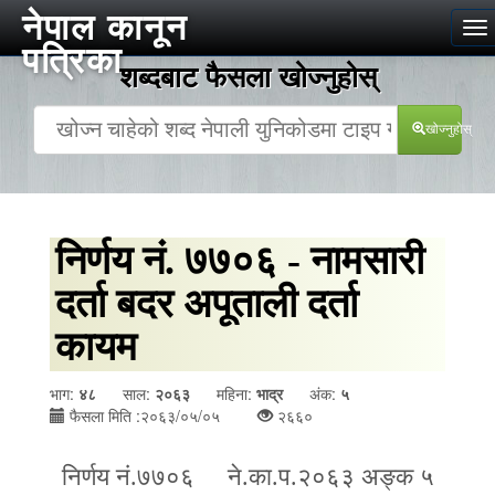
नेपाल कानून
To
पत्रिका
na
शब्दबाट फैसला खोज्‍नुहोस्
खोज्‍नुहोस्
निर्णय नं. ७७०६ - नामसारी
दर्ता बदर अपूताली दर्ता
कायम
भाग:
४८
साल:
२०६३
महिना:
भाद्र
अंक:
५
फैसला मिति :२०६३/०५/०५
२६६०
निर्णय नं.७७०६ ने.का.प.२०६३
अङ्क ५