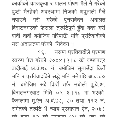
काकीको काजकृया र पालन पोषण मैले नै गरेको
पुष्टी भैरहेको अवस्थामा निजको अपुताली मैले
नपाउने गरी गरेको पुनरावेदन अदालत
विराटनगरको फैसला त्रूटिपूर्ण हुँदा बदर गरी
वादी दावी बमोजिम गरिपाऊँ भनि प्रतिवादीको
यस अदालतमा परेको निवेदन ।
१६. यसमा प्रतिवादीले प्रमाण
स्वरुप पेश गरेको २००४।२।८ को वण्डापत्र
वादीलाई अ.वं.७८ नं. बमोजिम सुनाउँदा किर्ते
भनि र प्रतिवादकिो सद्धे भनि भनेपछि अ.वं.८०
नं. बमोजिम सद्दे किर्ते तर्फ नबोली पु.वे.अ.
विराटनगरबाट मिति ०५।६।१८ मा भएको
फैसलामा मु.ऐन अ.वं.७८
,
८० तथा १९२ नं.
समेतको त्रूटि भै न्याय प्रशासन ऐन
,
२०४८
को दफा १२ को उपदफा (१) को (क) को