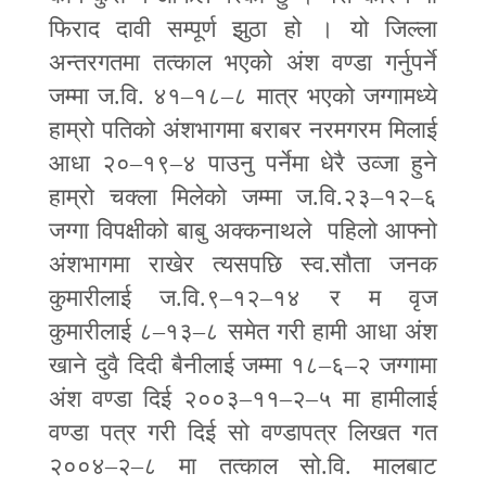
फिराद दावी सम्पूर्ण झुठा हो । यो जिल्ला
अन्तरगतमा तत्काल भएको अंश वण्डा गर्नुपर्ने
जम्मा ज.वि. ४१
–
१८
–
८ मात्र भएको जग्गामध्ये
हाम्रो पतिको अंशभागमा बराबर नरमगरम मिलाई
आधा २०
–
१९
–
४ पाउनु पर्नेमा धेरै उव्जा हुने
हाम्रो चक्ला मिलेको जम्मा ज.वि.२३
–
१२
–
६
जग्गा विपक्षीको बाबु अक्कनाथले पहिलो आफ्नो
अंशभागमा राखेर त्यसपछि स्व.सौता जनक
कुमारीलाई ज.वि.९
–
१२
–
१४ र म वृज
कुमारीलाई ८
–
१३
–
८ समेत गरी हामी आधा अंश
खाने दुवै दिदी बैनीलाई जम्मा १८
–
६
–
२ जग्गामा
अंश वण्डा दिई २००३
–
११
–
२
–
५ मा हामीलाई
वण्डा पत्र गरी दिई सो वण्डापत्र लिखत गत
२००४
–
२
–
८ मा तत्काल सो.वि. मालबाट