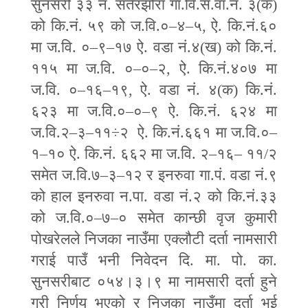
सुनसरी ३३ नं. सतेरझोरा गा.वि.स.वा.नं. ३(क)
को कि.नं. ५९ को ज.वि.०
–
४
–
५
,
ऐ. कि.नं.६०
मा ज.वि. ०
–
९
–
१७ ऐ. वडा नं.४(ख) को कि.नं.
११५ मा ज.वि. ०
–
०
–
२
,
ऐ. कि.नं.४०७ मा
ज.वि. ०
–
१६
–
१९
,
ऐ. वडा नं. ४(क) कि.नं.
६२३ मा ज.वि.०
–
०
–
९ ऐ. कि.नं. ६२४ मा
ज.वि.२
–
३
–
११
÷
२ ऐ. कि.नं.६६१ मा ज.वि.०
–
१
–
१० ऐ. कि.नं. ६६२ मा ज.वि. २
–
१६
–
११
/
२
समेत ज.वि.७
–
३
–
१२ र इनरुवा गा.पं. वडा नं.९
को हाल इनरुवा न.पा. वडा नं.२ को कि.नं.३३
को ज.वि.०
–
७
–
० समेत कान्छी वृज कुमारी
पोखरेलले निजका नाउँमा एक्लौटी दर्ता नामसारी
गराई पाउँ भनी निवेदन दि. मा. पो. का.
सुनसरीबाट ०५४।३।९ मा नामसारी दर्ता हुने
गरी निर्णय भएको र निजका नाउँमा दर्ता भई