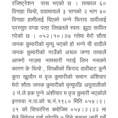
रजिष्ट्रेशन पास भएको छ । तत्काल ६०
विगाहा थियो
,
दयामायाले ३ भागको २ भाग ४०
विगाहा हामीलाई दिएको भन्ने फिराद दावीलाई
प्रस्तुत वण्डा पत्र लिखतले स्वतः झुठा सावित
गरेको छ । ०५२।१०।२७ गतेमा मेरो सौता
जनक कुमारीको मृत्यु भएको हो भन्ने यी वादीले
जनक कुमारीको नाउँको अचल जग्गा तत्कलै
आफ्नो नाउमा नामसारी गराई लिन नसक्ने
कारण के थियो
,
विपक्षीको फिराद दावीबाट कुनै
कुरा खुल्दैन म वृज कुमारीको समान अंशियार
मेरो सौता जनक कुमारीको मृत्युपछि अपुतालीको
२ नं.ले हक पुग्ने अंशीयार म वृज कुमारी भएकोले
इनरुवा न.पा.को च.नं.१९८० मिति ०५४।२।
२१ को सिफारिस बमोजिम ०५४।२।२२ मा
मैले निवेदन दर्ता गरेपछि ७ दिने सूचना जारी गर्ने