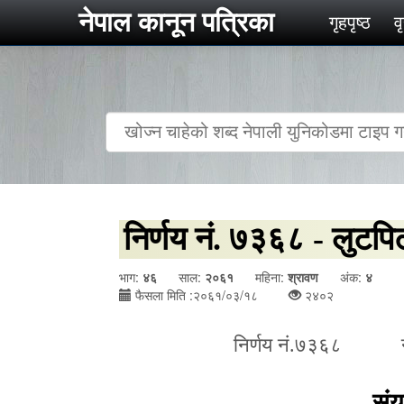
नेपाल कानून पत्रिका
गृहपृष्‍ठ
व
निर्णय नं. ७३६८ - लुटप
भाग:
४६
साल:
२०६१
महिना:
श्रावण
अंक:
४
फैसला मिति :२०६१/०३/१८
२४०२
निर्णय नं.७३६८ न
संय