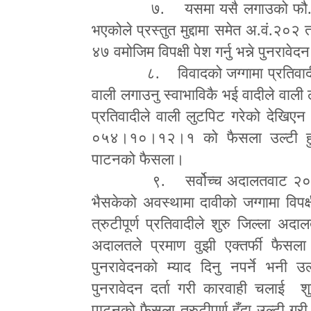
७. यसमा यसै लगाउको फौ.पु.न
भएकोले प्रस्तुत मुद्दामा समेत अ.वं.२०
४७ वमोजिम विपक्षी पेश गर्नु भन्ने प
८. विवादको जग्गामा प्रतिवाद
वाली लगाउनु स्वाभाविकै भई वादीले वाली ल
प्रतिवादीले वाली लुटपिट गरेको देखिए
०५४।१०।१२।१ को फैसला उल्टी हुने 
पाटनको फैसला।
९. सर्वोच्च अदालतवाट २०५
भैसकेको अवस्थामा दावीको जग्गामा विपक
त्रुटीपूर्ण प्रतिवादीले शुरु जिल्ला अद
अदालतले प्रमाण वुझी एक्तर्फी फैसला
पुनरावेदनको म्याद दिनु नपर्ने भनी उ
पुनरावेदन दर्ता गरी कारवाही चलाई शु
पाटनको फैसला त्रुटीपूर्ण हुँदा उल्टी 