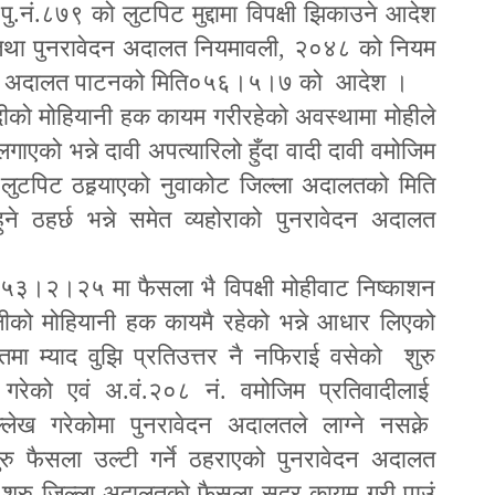
ं.८७९ को लुटपिट मुद्दामा विपक्षी झिकाउने आदेश
२ तथा पुनरावेदन अदालत नियमावली
,
२०४८ को नियम
ुनरावेदन अदालत पाटनको मिति०५६।५।७ को आदेश ।
ीको मोहियानी हक कायम गरीरहेको अवस्थामा मोहीले
गाएको भन्ने दावी अपत्यारिलो हुँदा वादी दावी वमोजिम
न लुटपिट ठह
र्‍या
एको नुवाकोट जिल्ला अदालतको मिति
ठहर्छ भन्ने समेत व्यहोराको पुनरावेदन अदालत
३।२।२५ मा फैसला भै विपक्षी मोहीवाट निष्काशन
्षीको मोहियानी हक कायमै रहेको भन्ने आधार लिएको
ालतमा म्याद वुझि प्रतिउत्तर नै नफिराई वसेको शुरु
 गरेको एवं अ.वं.२०८ नं. वमोजिम प्रतिवादीलाई
ल्लेख गरेकोमा पुनरावेदन अदालतले लाग्ने नसक्ने
रु फैसला उल्टी गर्ने ठहराएको पुनरावेदन अदालत
गरी शुरु जिल्ला अदालतको फैसला सदर कायम गरी पाउं