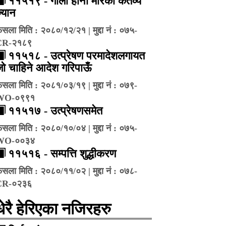
११५१९ - गोली हानी मारेको कर्तव्य
्यान
ैसला मिति : २०८०/१२/२१ | मुद्दा नं : ०७५-
CR-२१८९
११५१८ - उत्प्रेषण परमादेशलगायत
ो चाहिने आदेश गरिपाऊँ
ैसला मिति : २०८१/०३/१९ | मुद्दा नं : ०७९-
WO-०९९१
११५१७ - उत्प्रेषणसमेत
ैसला मिति : २०८०/१०/०४ | मुद्दा नं : ०७५-
WO-००३४
११५१६ - सम्पत्ति शुद्धीकरण
ैसला मिति : २०८०/११/०२ | मुद्दा नं : ०७८-
CR-०२३६
धेरै हेरिएका नजिरहरु