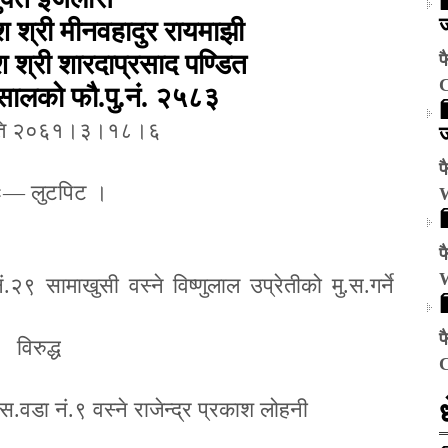
ज
श श्री मीनवहादुर रायमाझी
 श्री शारदाप्रसाद पण्डित
फ
ालको फौ.पु.नं. २५८३
िति २०६१।३।१८।६
ज
फ
ः
—
लुटपिट ।
फ
ं.२९ सामाखुसी वस्ने विष्णुलाल उप्रेतीको मु.स.गर्ने
फ
विरुद्ध
स.वडा नं.९ वस्ने राजेन्द्र प्रकाश लोहनी