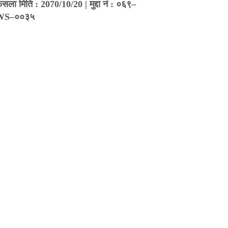
ैसला मिति : 2070/10/20 | मुद्दा नं : ०६९–
WS–००३५