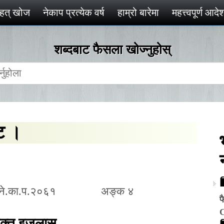
ृहत् खोज
नेकाप प्रत्येक वर्ष
हाम्रो बारेमा
महत्त्वपूर्ण आद
शब्दबाट फैसला खोज्‍नुहोस्
िट ।
े.का.प.२०६१
अङ्क ४
फ
ुक्त इजलास