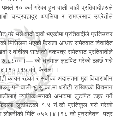
पक्षले १० कर्म गरेका हुन वाली चाही प्रतिवादीहरुले
क्षी चन्द्रवहादुर थपलिया र रामप्रसाद उप्रेतीले
ट गरे भन्ने वादी दावी भएकोमा प्रतिवादीले प्रतिउत्तर
दाको मिसिलमा भएको फैसला आधार समेतवाट विवादित
ंदा र वादीका साक्षीको वकपत्र समेतवाट प्रतिवादीले
मा रु.८८००।
—
को धनमाल लुटपिट गरेको ठहर्छ भन्ने
 ०५४।१०।१५ को फैसला ।
ी कायम रहेको र सर्वाेच्च अदालतमा मुद्दा विचाराधीन
ाउनु पर्ने वाली भु.सु.का.मा धरौटी राखिएको विद्यमान
वालीलाई न्यायिक मनको अभावमा लुटपिट ठहर गर्ने
फैसला लुटपिटको १
,
४ नं.को प्रतिकूल गरी गरेको
्रकाश लोहनीको मिति ०५५।४।१८ को पुनरावेदन पत्र