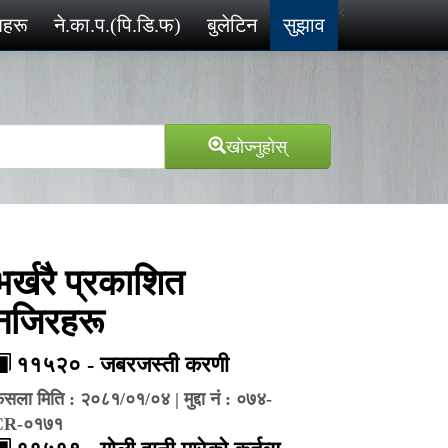
<
ेशहरू
ने.का.प.(पि.डि.फ)
बुलेटिन
सुझाव
खोज्‍नुहोस्
भर्खरै प्रकाशित
नजिरहरू
११५२० - जबरजस्ती करणी
ैसला मिति : २०८१/०१/०४ | मुद्दा नं : ०७४-
CR-०१७१