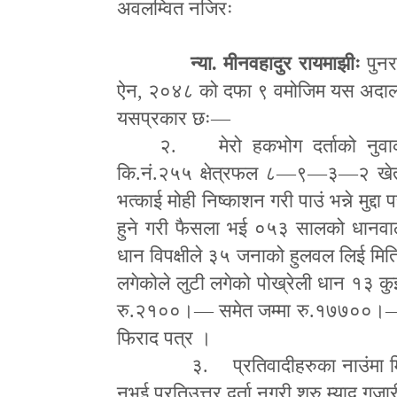
अवलम्वित नजिरः
न्या. मीनवहादुर रायमाझीः
पुनर
ऐन
,
२०४८ को दफा ९ वमोजिम यस अदालतमा पर
यसप्रकार छः
—
२. मेरो हकभोग दर्ताको नुवाको
कि.नं.२५५ क्षेत्रफल ८
—
९
—
३
—
२ खेत
भत्काई मोही निष्काशन गरी पाउं भन्ने मुद्द
हुने गरी फैसला भई ०५३ सालको धानवाली
धान विपक्षीले ३५ जनाको हुलवल लिई मि
लगेकोले लुटी लगेको पोख्रेली धान १३ 
रु.२१००।
—
समेत जम्मा रु.१७७००।
फिराद पत्र ।
३. प्रतिवादीहरुका नाउंमा 
नभई प्रतिउत्तर दर्ता नगरी शुरु म्याद गुज