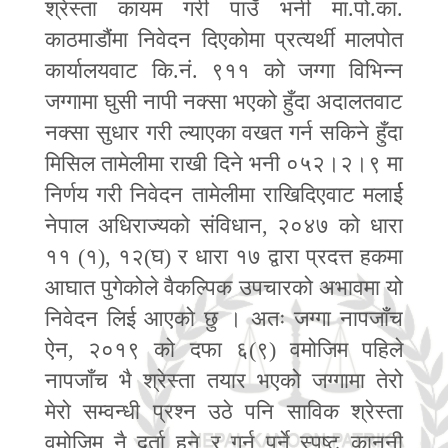
श्रेस्ता कायम गरी पाउँ भनी मा.पो.का.
काठमाडौंमा निवेदन दिएकोमा प्रत्यर्थी मालपोत
कार्यालयवाट कि.नं. ९११ को जग्गा विभिन्न
जग्गामा घुसी नापी नक्सा भएको हुँदा अदालतवाट
नक्सा सुधार गरी ल्याएका वखत गर्न सकिने हुँदा
मिसिल तामेलीमा राखी दिने भनी ०५२।२।९ मा
निर्णय गरी निवेदन तामेलीमा राखिदिएवाट मलार्ई
नेपाल अधिराज्यको संविधान
,
२०४७ को धारा
११ (१)
,
१२(घ) र धारा १७ द्वारा प्रदत्त हकमा
आघात पुगेकोले वैकल्पिक उपचारको अभावमा यो
निवेदन लिई आएको छु । अतः जग्गा नापजाँच
ऐन
,
२०१९ को दफा ६(९) वमोजिम पहिले
नापजाँच भै श्रेस्ता तयार भएको जग्गामा तेरो
मेरो सम्वन्धी प्रश्न उठे पनि साविक श्रेस्ता
वमोजिम नै दर्ता हुने र गर्नु पर्ने स्पष्ट कानूनी