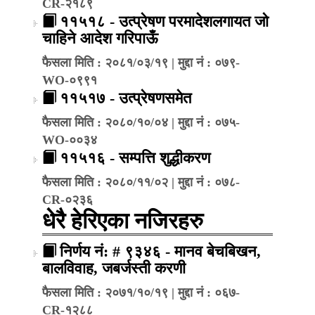
CR-२१८९
११५१८ - उत्प्रेषण परमादेशलगायत जो
चाहिने आदेश गरिपाऊँ
फैसला मिति : २०८१/०३/१९ | मुद्दा नं : ०७९-
WO-०९९१
११५१७ - उत्प्रेषणसमेत
फैसला मिति : २०८०/१०/०४ | मुद्दा नं : ०७५-
WO-००३४
११५१६ - सम्पत्ति शुद्धीकरण
फैसला मिति : २०८०/११/०२ | मुद्दा नं : ०७८-
CR-०२३६
धेरै हेरिएका नजिरहरु
निर्णय नं: # ९३४६ - मानव बेचबिखन,
बालविवाह, जबर्जस्ती करणी
फैसला मिति : २०७१/१०/१९ | मुद्दा नं : ०६७-
CR-१२८८