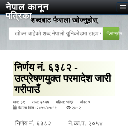
नेपाल कानून
To
पत्रिका
na
शब्दबाट फैसला खोज्‍नुहोस्
खोज्‍नुहोस्
निर्णय नं. ६३८२ -
उत्प्रेषणयुक्त परमादेश जारी
गरीपाउँ
भाग:
३९
साल:
२०५४
महिना:
भाद्र
अंक:
५
फैसला मिति :२०५४/०१/१९
२७५२
निर्णय नं. ६३८२ ने.का.प. २०५४