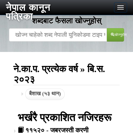
नेपाल कानून
Toggle
पत्रिका
naviga
शब्दबाट फैसला खोज्‍नुहोस्
खोज्‍नुहोस्
ने.का.प. प्रत्येक वर्ष » बि.स.
२०२३
बैशाख (५३ थान)
भर्खरै प्रकाशित नजिरहरू
११५२० - जबरजस्ती करणी