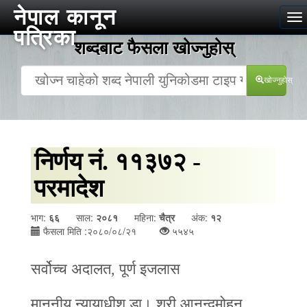
नेपाल कानून
To
पत्रिका
na
शब्दबाट फैसला खोज्‍नुहोस्
खोज्‍नुहोस्
निर्णय नं. ११३७२ -
परमादेश
भाग:
६६
साल:
२०८१
महिना:
चैत्र
अंक:
१२
फैसला मिति :२०८०/०८/२१
५५४५
सर्वोच्च अदालत, पूर्ण इजलास
माननीय न्यायाधीश डा। श्री आनन्दमोहन