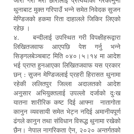
जारी गरी मेरी छोरीलाई प्रत्यर्थीको गैरकानुनी
थुनाबाट मुक्त गरिपाउँ भन्ने समेत निवेदक सुजन
मेण्डिजको हकमा रिता दाहालले जिकिर लिएको
रहेछ ।
४. बन्दीलाई उपस्थित गरी विपक्षीहरूद्वारा
लिखितजवाफ आएपछि पेश गर्नु भन्ने
सिङ्गलबेञ्चबाट मिति ०४०।५।१४ मा आदेश
भई प्राप्त हुनआएका लिखितजवाफ यस प्रकार
छन् : सुजन मेण्डिजलाई प्रहरी हिरासत थुनामा
रहेकी ललितपुर जिल्ला अदालतको आदेश
अनुसार अभियुक्तलाई उपल्लो दर्जाको दुःख
यातना शारीरिक कष्ट दिई आफ्ना नातागोता
कानुन व्यवसायी समेत भेट्न नदिई अमानीयपूर्ण
ढंगले कानुन तथा संविधान विरूद्ध थुनामा रखेको
छैन। नेपाल नागरिकता ऐन
,
२०२० अन्तर्गतको