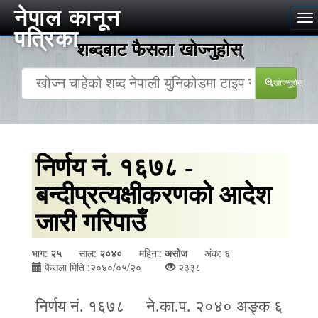
नेपाल कानून
To
पत्रिका
na
शब्दबाट फैसला खोज्‍नुहोस्
खोज्‍नुहोस्
निर्णय नं. १६७८ -
बन्दीप्रत्यक्षीकरणको आदेश
जारी गरिपाउँ
भाग:
२५
साल:
२०४०
महिना:
असोज
अंक:
६
फैसला मिति :२०४०/०५/२०
२३३८
निर्णय नं. १६७८ ने.का.प. २०४० अङ्क ६