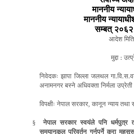
माननीय न्याया
माननीय न्यायाधीश
सम्बत् २०६२
आदेश मि
मुद्दा
:
उत्प
निवेदकः झापा जिल्ला जलथल गा.वि.स.व
अनामनगर बस्ने अधिवक्ता निर्मला उप्रेती
विपक्षीः नेपाल सरकार
,
कानून न्याय तथा स
§
नेपाल सरकार स्वयंले पनि धर्मपुत्र त
समयानुकूल परिवर्तन गर्नुपर्ने कुरा महसु