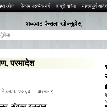
ृहत् खोज
नेकाप प्रत्येक वर्ष
हाम्रो बारेमा
महत्त्वपूर्ण आद
शब्दबाट फैसला खोज्‍नुहोस्
ेषण, परमादेश
े.का.प. २०६३
अङ्क ९
फ
दालत
,
संयुक्त इजलास