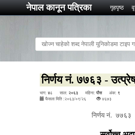
नेपाल कानून पत्रिका
गृहपृष्‍ठ
व
निर्णय नं. ७७६३ - उत्प्र
भाग:
४८
साल:
२०६३
महिना:
पौस
अंक:
९
फैसला मिति :२०६३/०९/२६
४६७३
निर्णय नं.
७७६३ न
सर्वोच्च अ