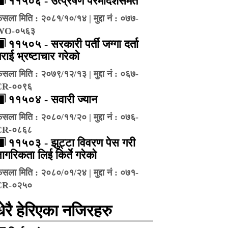
११५०६ - उत्प्रेषण परमादेशसमेत
ैसला मिति : २०८१/१०/१४ | मुद्दा नं : ०७७-
WO-०५६३
११५०५ - सरकारी पर्ती जग्गा दर्ता
राई भ्रष्‍टाचार गरेको
ैसला मिति : २०७९/१२/१३ | मुद्दा नं : ०६७-
CR-००९६
११५०४ - सवारी ज्यान
ैसला मिति : २०८०/११/२० | मुद्दा नं : ०७६-
CR-०८६८
११५०३ - झुट्टा विवरण पेस गरी
ागरिकता लिई किर्ते गरेको
ैसला मिति : २०८०/०१/२४ | मुद्दा नं : ०७१-
CR-०२५०
धेरै हेरिएका नजिरहरु