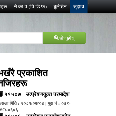
<
ेशहरू
ने.का.प.(पि.डि.फ)
बुलेटिन
सुझाव
खोज्‍नुहोस्
भर्खरै प्रकाशित
नजिरहरू
११५०७ - उत्प्रेषणयुक्त परमादेश
ैसला मिति : २०८१/०७/०४ | मुद्दा नं : ०७९-
WO-०६०६