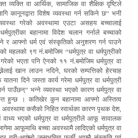
्त व्यक्ति वा आर्थिक
,
सामाजिक वा शैक्षिक दृष्टिले
गि कानूनद्वारा विशेष व्यवस्था गर्न सकिने छ
”
भनी
व्यवस्था गरेको अवस्थामा एउटा असहय बच्चालाई
धर्मपुत्रीका बहानामा विदेश चलान गर्नाले बच्चाको
ने र आफ्नो धर्म एवं संस्कृतिको अनुशरण गर्न पाउने
रको महलको ९ग नं.बमोजिम
“
धर्मपुत्र वा धर्मपुत्रीको
था गरेको भएता पनि ऐनको ११ नं.बमोजिम धर्मपुत्र वा
ी राख्नेलाई खान लाउन नदिने
,
घरको सम्पत्तिको हेरचाह
तना दिने जस्ता कार्य गरेमा धर्मपुत्र वा धर्मपुत्री
गर्न पाउँछन्
”
भन्ने व्यवस्था भएको कारण धर्मपुत्र वा
ग्रस्त हुन्छ । कतिखेर कुन बहानामा आफ्नो अस्तित्व
्दैको अवस्थामा कसैको निहित स्वार्थका कारण पृथक देश
,
वाध्य भएको धर्मपुत्र वा धर्मपुत्रीले आ
फू
सावालक
नलागेमा आ
फू
माथि बच्चा अवस्थामै लादिएको धर्मपुत्र वा
दर गरी आफ्नो जन्मभूमिमा फर्की आफ्नै संस्कृति एवं