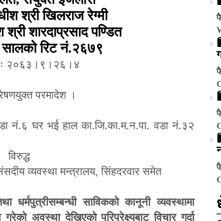
धीश श्री खिलराज रेग्मी
फ
 श्री शारदाप्रसाद पण्डित
 सालको रिट नं.२६७९
ग
तिः २०६३।९।२६।४
फ
्रेषणयुक्त परमादेश ।
फ
डा नं.६ घर भई हाल का.जि.का.म.न.पा. वडा नं.३२
न
वि
रुद्ध
फ
ंसदीय व्यवस्था मन्त्रालय
,
सिंहदरवार समेत
था धर्मपुत्रीसम्बन्धी साविकको कानूनी व्यवस्थामा
स गरेको अवस्था देखिएको परिप्रेक्ष्यबाट विचार गर्दा