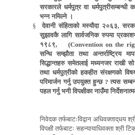
सरकारले धर्मपुत्र वा धर्मपुत्रीसम्बन्धी
भन्न नमिल्ने ।
§
देवानी संहिताको मस्यौदा २०६३
,
सरका
सुझावकै लागि सार्वजनिक रुपमा प्रकाश
१९८९
, (Convention on the righ
सन्धि सम्झौता तथा अन्तर्राष्ट्रिय 
सिद्धान्तहरु समेतलाई मध्यनजर राखी सो
तथा धर्मपुत्रीको हकहीत संरक्षणको विष
परिमार्जन गर्नु उपयुक्त हुन्छ
?
त्यस सम्ब
पहल गर्नु भनी विपक्षीका नाउँमा निर्देशना
निवेदक तर्फबाटःविद्वान अधिवक्ताद्
धय
श्री
विपक्षी तर्फबाटः
सहन्या
या
धिवक्ता श्री टि