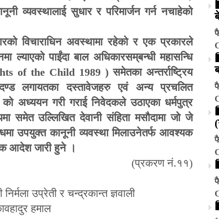
 कानूनी व्यवस्थालाई सुधार र परिमार्जन गर्न नचाहेको
ब
फ
रको विचाराधिन अवस्थामा रहेको र एक प्रकारले
नमा ल्याएको पाईंदा बाल अधिकारसम्
बन्धी
महासन्धि
ts of the Child 1989 )
समेतका अन्तर्राष्ट्रिय
मापदण्ड लगायतका दस्तावेजहरु एवं अन्य प्रचलित
फ
 को अध्ययन गरी गराई निवेदकले उठाएका धर्मपुत्र
यमा समेत उल्लिखित देवानी संहिता मसौदामा जो जे
न्धमा उपयुक्त कानूनी व्यवस्था मिलाउनेतर्फ आवश्यक
फ
त्मक आदेश जारी हुने ।
(
प्रकरण नं.११)
फ
 निर्मला उप्रेती र चन्द्रकान्त ज्ञवाली
कावहादुर हमाल