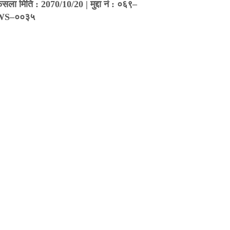
ैसला मिति : 2070/10/20 | मुद्दा नं : ०६९–
WS–००३५