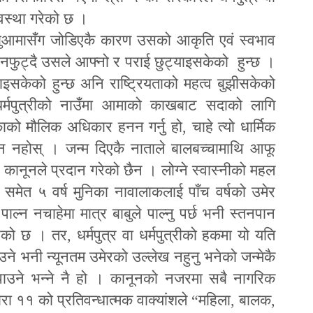
्यवस्था गरेको छ ।
बाबुआमासँग जोडिएकै कारण उसको आकृति एवं स्वभाव
ली नफुट्दै उसले आफ्नो र पराई छुट्याइसकेको हुन्छ ।
ाइसकेको हुन्छ अनि राष्ट्रियताको महत्व बुझीसकेको
 धर्मपुत्रीको नाउँमा आमाको काखबाट सदाको लागि
काको मौलिक अधिकार हनन गर्नु हो
,
चाहे त्यो धार्मिक
किन नहोस् । जन्म दिएकै नाताले बालबच्चामाथि आ
फू
ि कानूनले प्रदान गरेको छैन । लोग्ने स्वास्नीको महल
मा समेत ५ वर्ष मुनिका नावालाकलाई पाँच वर्षको उमेर
पाल्न नचाहेमा मात्र बाबुले पाल्नु पर्छ भनी स्तनपान
गरेको छ । तर
,
धर्मपुत्र वा धर्मपुत्रीको हकमा यो यति
्न पाउने भनी न्यूनतम उमेरको उल्लेख नहुनु भनेको जन्मेकै
िन पाउने भन्ने नै हो । कानूनको नजरमा सबै नागरिक
रा ११ को प्रतिवन्धात्मक वाक्यांशले
“
महिला
,
बालक
,