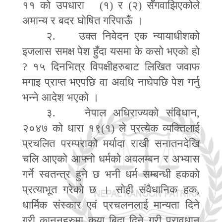
११ को उपधारा (१) र (२) सँगवाझिएकोले
अमान्य र बदर घोषित गरिपाऊँ ।
२. उक्त निवेदन एक न्यायाधीशको
इजलास समक्ष पेश हुँदा यसमा के कसो भएको हो
?
१५ दिनभित्र विपक्षीहरुबाट लिखित जवाफ
मगाइ प्राप्त भएपछि वा अवधि नाघेपछि पेश गर्नु
भन्ने आदेश भएको ।
३. नेपाल अधिराज्यको संविधान
,
२०४७ को धारा १९(१) ले प्रत्येक व्यक्तिलाई
प्रचलित परम्पराको मर्यादा राखी सनातनदेखि
चलि आएको आफ्नो धर्मको अवलम्बन र अभ्यास
गर्ने स्वतन्त्र हुने छ भनी धर्म सम्बन्धी हकको
प्रत्याभूत गरेको छ । सोही संवैधानिक हक
,
धार्मिक संस्कार एवं प्रचलनलाई मान्यता दिने
गरी कानूनहरुमा कृया बिदा दिने गरी प्रावधान