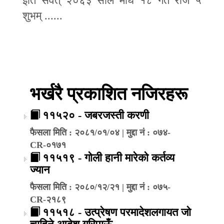
इति संवत् २०६३ साल माघ १८ गते रोज ५
शुभम् ......
भर्खरै प्रकाशित नजिरहरू
११५२० - जबरजस्ती करणी
फैसला मिति : २०८१/०१/०४ | मुद्दा नं : ०७४-
CR-०१७१
११५१९ - गोली हानी मारेको कर्तव्य
ज्यान
फैसला मिति : २०८०/१२/२१ | मुद्दा नं : ०७५-
CR-२१८९
११५१८ - उत्प्रेषण परमादेशलगायत जो