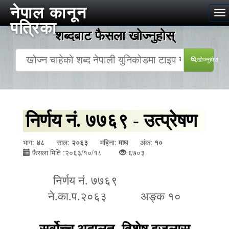
नेपाल कानून
To
पत्रिका
na
शब्दबाट फैसला खोज्‍नुहोस्
खोज्‍नुहोस्
निर्णय नं. ७७६९ - उत्प्रेषण
भाग:
४८
साल:
२०६३
महिना:
माघ
अंक:
१०
फैसला मिति :२०६३/१०/१८
६७०३
निर्णय नं. ७७६९
ने.का.प.२०६३
अङ्क १०