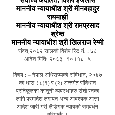
सर्वोच्च
अदालत
,
विशेष इजलास
माननीय न्यायाधीश श्री मीनबहादुर
रायमाझी
माननीय न्यायाधीश श्री रामप्रसाद
श्रेष्ठ
माननीय न्यायाधीश श्री खिलराज रेग्मी
संवत् २०६२ सालको विशेष रिट नं.
:
७८
आदेश मितिः २०६३।१०।१८।५
विषय
:
–
नेपाल अधिराज्यको संविधान
,
२०४७
को धारा ८८(१) र (२) अन्तर्गत संविधान
प्रतिकूलका कानूनी व्यवस्थाहरु संशोधनका
लागि परमादेश लगायत अन्य आवश्यक आज्ञा
आदेश जारी गरी लैङ्गिक न्यायको सम्
वर्धन
गरिपाऊँ ।