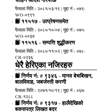
चाहिने आदेश गरिपाऊँ
फैसला मिति : २०८१/०३/१९ | मुद्दा नं : ०७९-
WO-०९९१
११५१७ - उत्प्रेषणसमेत
फैसला मिति : २०८०/१०/०४ | मुद्दा नं : ०७५-
WO-००३४
११५१६ - सम्पत्ति शुद्धीकरण
फैसला मिति : २०८०/११/०२ | मुद्दा नं : ०७८-
CR-०२३६
धेरै हेरिएका नजिरहरु
निर्णय नं: # ९३४६ - मानव बेचबिखन,
बालविवाह, जबर्जस्ती करणी
फैसला मिति : २०७१/१०/१९ | मुद्दा नं : ०६७-
CR-१२८८
निर्णय नं: # ९३१७ - हालैदेखिको
बकसपत्र लिखत बदर