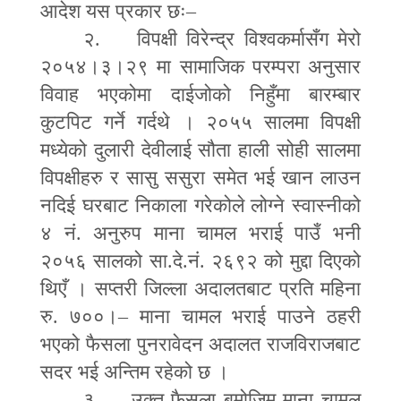
आदेश यस प्रकार छः
–
२. विपक्षी विरेन्द्र विश्वकर्मासँग मेरो
२०५४।३।२९ मा सामाजिक परम्परा अनुसार
विवाह भएकोमा दाईजोको निहुँमा बारम्बार
कुटपिट गर्ने गर्दथे । २०५५ सालमा विपक्षी
मध्येको दुलारी देवीलाई सौता हाली सोही सालमा
विपक्षीहरु र सासु ससुरा समेत भई खान लाउन
नदिई घरबाट निकाला गरेकोले लोग्ने स्वास्नीको
४ नं
.
अनुरुप माना चामल भराई पाउँ भनी
२०५६ सालको सा.दे.नं. २६९२ को मुद्दा दिएको
थिएँ । सप्तरी जिल्ला अदालतबाट प्रति महिना
रु. ७००।
–
माना चामल भराई पाउने ठहरी
भएको फैसला पुनरावेदन अदालत राजविराजबाट
सदर भई अन्तिम रहेको छ ।
३. उक्त फैसला बमोजिम माना चामल