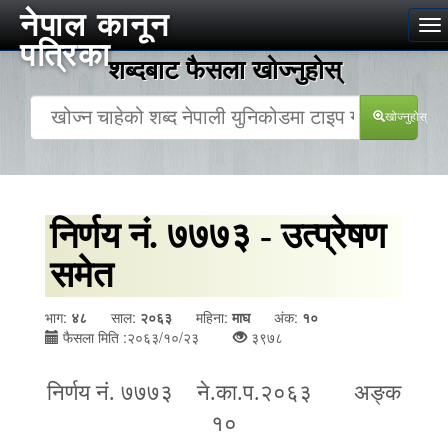
नेपाल कानून
To
पत्रिका
na
शब्दबाट फैसला खोज्‍नुहोस्
खोज्‍नुहोस्
निर्णय नं. ७७७३ - उत्प्रेषण
समेत
भाग:
४८
साल:
२०६३
महिना:
माघ
अंक:
१०
फैसला मिति :२०६३/१०/२३
३९७८
निर्णय नं. ७७७३ ने.का.प.२०६३ अङ्क
१०