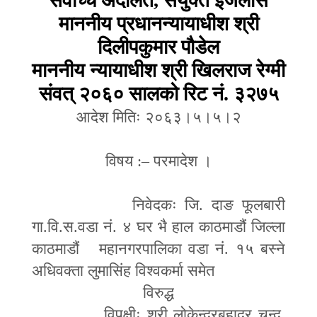
सर्वोच्च अदालत
,
संयुक्त इजलास
माननीय प्रधानन्यायाधीश श्री
दिलीपकुमार पौडेल
माननीय न्यायाधीश श्री खिलराज रेग्मी
संवत् २०६० सालको रिट नं. ३२७५
आदेश मितिः २०६३।५।५।२
विषय :
–
परमादेश ।
निवेदकः जि. दाङ फूलबारी
गा.वि.स.वडा नं. ४ घर भै हाल काठमाडौं जिल्ला
काठमाडौं
महानगरपालिका वडा नं. १५ बस्ने
अधिवक्ता लुमासिंह विश्वकर्मा समेत
विरुद्ध
विपक्षीः श्री लोकेन्द्रबहादुर चन्द
,