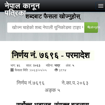
नेपाल कानून
To
पत्रिका
na
शब्दबाट फैसला खोज्‍नुहोस्
खोज्‍नुहोस्
निर्णय नं. ७६९६ - परमादेश
भाग:
४८
साल:
२०६३
महिना:
भाद्र
अंक:
५
फैसला मिति :२०६३/०५/०५
३९१४
निर्णय नं.७६९६ ने.का.प.२०६३
अङ्क ५