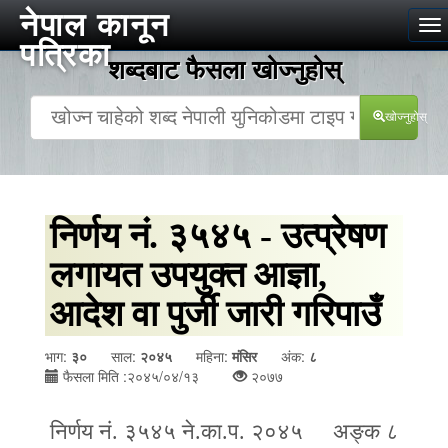
नेपाल कानून
To
पत्रिका
na
शब्दबाट फैसला खोज्‍नुहोस्
खोज्‍नुहोस्
निर्णय नं. ३५४५ - उत्प्रेषण
लगायत उपयुक्त आज्ञा,
आदेश वा पुर्जी जारी गरिपाउँ
भाग:
३०
साल:
२०४५
महिना:
मंसिर
अंक:
८
फैसला मिति :२०४५/०४/१३
२०७७
निर्णय नं. ३५४५ ने.का.प. २०४५
अङ्क ८