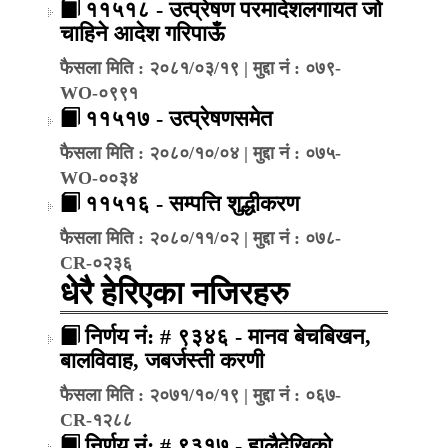
११५१८ - उत्प्रेषण परमादेशलगायत जो
चाहिने आदेश गरिपाऊँ
फैसला मिति : २०८१/०३/१९ | मुद्दा नं : ०७९-
WO-०९९१
११५१७ - उत्प्रेषणसमेत
फैसला मिति : २०८०/१०/०४ | मुद्दा नं : ०७५-
WO-००३४
११५१६ - सम्पत्ति शुद्धीकरण
फैसला मिति : २०८०/११/०२ | मुद्दा नं : ०७८-
CR-०२३६
धेरै हेरिएका नजिरहरु
निर्णय नं: # ९३४६ - मानव बेचबिखन,
बालविवाह, जबर्जस्ती करणी
फैसला मिति : २०७१/१०/१९ | मुद्दा नं : ०६७-
CR-१२८८
निर्णय नं: # ९३१७ - हालैदेखिको