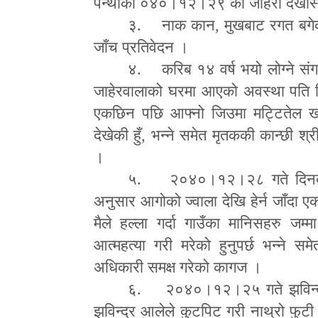
पन्थीको ०४०।१२।२९ को जाहेरी दर्खास
३. नाक कान
,
मुखबाट रगत बगेक
जाँच प्रतिवेदन ।
४. करिब १४ वर्ष भयो लोग्ने 
जाहेरवालाको घरमा आएको अवस्था पति 
एकछिन पछि आ
फ्
नो जिउमा मट्टितेल खन
देखेकी हुँ
,
भन्ने समेत मृतककी कान्छी श्
।
५. २०४०।१२।२८ गते दिनको अं
अनुसार आगोको ज्वाला देखि हेर्न जाँदा 
मैले हल्ला गर्दा गाउँका मानिसहरु जम
आत्महत्या गरी मरेको हुनुपर्छ भन्ने सम
अधिकारी समक्ष गरेको कागज ।
६. २०४०।१२।२५ गते झविन्द्र आ
झविन्द्र आलेले कुटपिट गरी नाथ्रो फुट