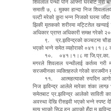
शिवलाल पन्थी पनि आ
फ्
नो घरबाट मेरो ब
समाती ७
,
८ मुक्का हान्दा निज शिवलालक
पल्टी मरेको कुरा भन्न निजको घरमा जाँदा
झिकी मृतकको शरीरमा मट्टितेल खन्याई दि
अधिकार प्राप्त अधिकारी समक्ष गरेक
९. प्र.झविन्द्रको कञ्चटमा चौड
भएको भन्ने समेत व्यहोराको ०४१।१।८ को 
१०. ०४१।१।८ मा जि.प्र.का. अर्घ
मगरले शिवलाल पन्थीलाई कर्तव्य गरी मा
सरजमीनका व्यक्तिहरुले गरेको सरजमीन म
११. आत्महत्याको रुपदिन आगो 
निज झविन्द्र आलेले मारेका शंका लाग
समेतबाट प्र.झविन्द्र आलेको साविती क
अवस्था देखि रीसइवी भएको भन्ने स्पष्ट 
मृत्यु भएको सिद्ध हुन आएको हुँदा म झविन