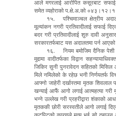
आले मगरलाई आरोपित कसूरबाट सफाई दि
समेत व्यहोराको प.क्षे.अ.को ०४३।१२
१५. पश्चिमाञ्चल क्षेत्रीय अद
मूल्यांकन नगरी प्रतिवादीलाई सफाई दिएको
बदर गरी प्रतिवादीलाई शुरु दावी अनुसार
सरकारतर्फबाट यस अदालतमा पर्न आएको 
१६. नियम बमोजिम दैनिक पेशी स
मुद्दामा वादीतर्फका विद्वान सहन्यायाधिव
जिकिर सुनी पुनरावेदन सहितको मिसिल अध
मिले नमिलेको के रहेछ भनी निर्णयतर्फ वि
आ
फ्
नो जाहेरी दर्खास्तमा मृतक शिवला
खन्याई आफैं आगो लगाई आत्महत्या गरी मृत
भन्ने उल्लेख गरी प्रहरीद्वारा शंकाको 
मृतककी छोरी सरस्वतीले आगो लगाई दिएक
कुटपिटको कारणले मृत्यु भई सो दबाउन आ