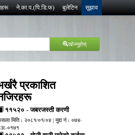
<
ेशहरू
ने.का.प.(पि.डि.फ)
बुलेटिन
सुझाव
खोज्‍नुहोस्
भर्खरै प्रकाशित
नजिरहरू
११५२० - जबरजस्ती करणी
ैसला मिति : २०८१/०१/०४ | मुद्दा नं : ०७४-
CR-०१७१