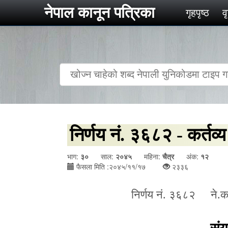
नेपाल कानून पत्रिका
गृहपृष्‍ठ
व
निर्णय नं. ३६८२ - कर्तव्य
भाग:
३०
साल:
२०४५
महिना:
चैत्र
अंक:
१२
फैसला मिति :२०४५/११/१७
२३३६
निर्णय नं. ३६८२ ने.