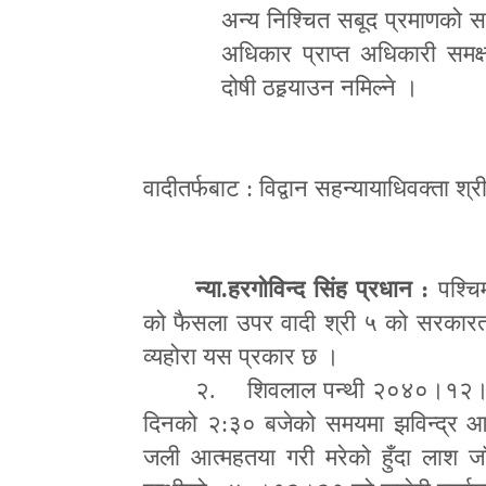
अन्य निश्चित सबूद प्रमाणको 
अधिकार प्राप्त अधिकारी समक्
दोषी ठह
याउन नमिल्ने ।
वादीतर्फबाट
:
विद्वान सहन्यायाधिवक्ता श्र
न्या.हरगोविन्द सिंह प्रधान
:
पश्च
को फैसला उपर वादी श्री ५ को सरकारतर्फबा
व्यहोरा यस प्रकार छ ।
२. शिवलाल पन्थी २०४०।१२।२८
दिनको २:३० बजेको समयमा झविन्द्र आल
जली आत्महतया गरी मरेको हुँदा लाश जा