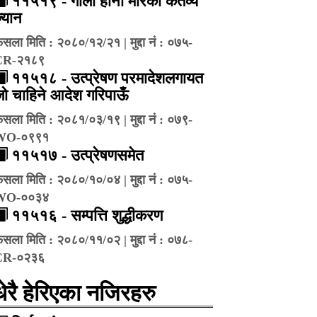
११५१९ - गोली हानी मारेको कर्तव्य
्यान
ैसला मिति : २०८०/१२/२१ | मुद्दा नं : ०७५-
CR-२१८९
११५१८ - उत्प्रेषण परमादेशलगायत
ो चाहिने आदेश गरिपाऊँ
ैसला मिति : २०८१/०३/१९ | मुद्दा नं : ०७९-
WO-०९९१
११५१७ - उत्प्रेषणसमेत
ैसला मिति : २०८०/१०/०४ | मुद्दा नं : ०७५-
WO-००३४
११५१६ - सम्पत्ति शुद्धीकरण
ैसला मिति : २०८०/११/०२ | मुद्दा नं : ०७८-
CR-०२३६
धेरै हेरिएका नजिरहरु