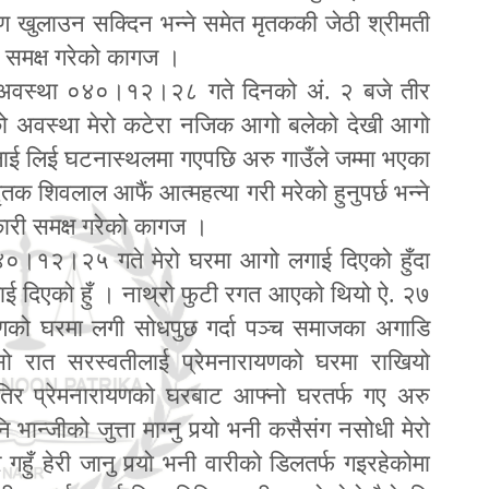
ारण खुलाउन सक्दिन भन्ने समेत मृतककी जेठी श्रीमती
 समक्ष गरेको कागज ।
अवस्था ०४०।१२।२८ गते दिनको अं. २ बजे तीर
 अवस्था मेरो कटेरा नजिक आगो बलेको देखी आगो
रलाई लिई घटनास्थलमा गएपछि अरु गाउँले जम्मा भएका
तक शिवलाल आफैं आत्महत्या गरी मरेको हुनुपर्छ भन्ने
कारी समक्ष गरेको कागज ।
०।१२।२५ गते मेरो घरमा आगो लगाई दिएको हुँदा
ाई दिएको हुँ । नाथ्रो फुटी रगत आएको थियो ऐ. २७
यणको घरमा लगी सोधपुछ गर्दा पञ्च समाजका अगाडि
ो रात सरस्वतीलाई प्रेमनारायणको घरमा राखियो
तिर प्रेमनारायणको घरबाट आ
फ्
नो घरतर्फ गए अरु
ान्जीको जुत्ता माग्नु प
यो भनी कसैसंग नसोधी मेरो
हुँ हेरी जानु प
यो भनी वारीको डिलतर्फ गइरहेकोमा