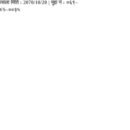
ैसला मिति : 2070/10/20 | मुद्दा नं : ०६९–
WS–००३५