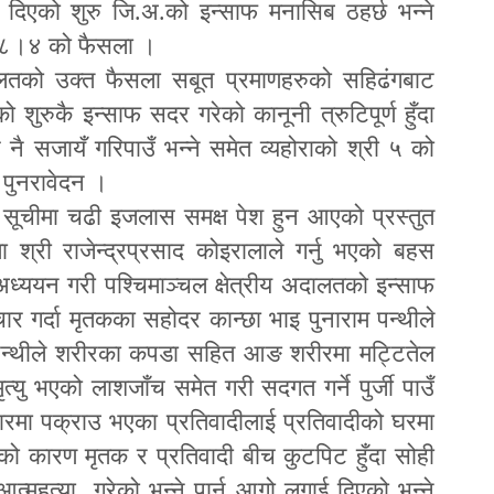
एको शुरु जि.अ.को इन्साफ मनासिब ठहर्छ भन्ने
।१८।४ को फैसला ।
ालतको उक्त फैसला सबूत प्रमाणहरुको सहिढंगबाट
 शुरुकै इन्साफ सदर गरेको कानूनी त्रुटिपूर्ण हुँदा
 नै सजायँ गरिपाउँ भन्ने समेत व्यहोराको श्री ५ को
पुनरावेदन ।
ूचीमा चढी इजलास समक्ष पेश हुन आएको प्रस्तुत
क्ता श्री राजेन्द्रप्रसाद कोइरालाले गर्नु भएको बहस
्ययन गरी पश्चिमाञ्चल क्षेत्रीय अदालतको इन्साफ
चार गर्दा मृतकका सहोदर कान्छा भाइ पुनाराम पन्थीले
ल पन्थीले शरीरका कपडा सहित आङ शरीरमा मट्टितेल
्यु भएको लाशजाँच समेत गरी सदगत गर्ने पुर्जी पाउँ
आधारमा पक्राउ भएका प्रतिवादीलाई प्रतिवादीको घरमा
ो कारण मृतक र प्रतिवादी बीच कुटपिट हुँदा सोही
त्महत्या गरेको भन्ने पार्न आगो लगाई दिएको भन्ने