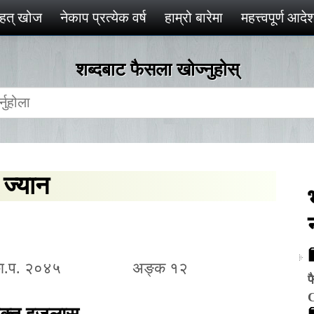
ृहत् खोज
नेकाप प्रत्येक वर्ष
हाम्रो बारेमा
महत्त्वपूर्ण आद
शब्दबाट फैसला खोज्‍नुहोस्
 ज्यान
का.प. २०४५
अङ्क १२
फ