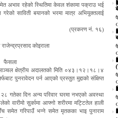
समेत अभाव रहेको स्थितिमा केवल शंकामा पक्राउ भई
ब
ष गरेको साविती बयानको भरमा मात्र अभियुक्तलाई
फ
(प्रकरण नं. १६)
ी राजेन्द्रप्रसाद कोइराला
फ
फैसला
िमाञ्चल क्षेत्रीय अदालतको मिति ०४३।१२।१८।४
फ
ट पुनरावेदन पर्न आएको प्रस्तुत मुद्दाको संक्षिप्त
 गतेका दिन अन्य परिवार घरमा नभएको अवस्था
फ
ेको वारीमो सुर्कामा आ
फ्
नो शरीरमा मट्टितेल हाली
ँच समेत गरिपाउँ भन्ने समेत मृतकका भाइ पुनाराम