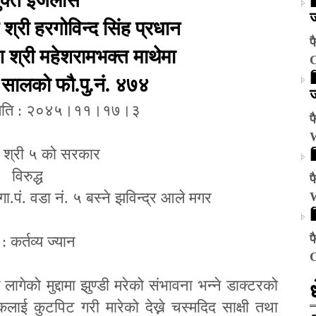
ुक्त इजलास
ज
श्री हरगोविन्द सिंह प्रधान
फ
 श्री महेशरामभक्त माथेमा
 सालको फौ.पु.नं. ४७४
ज
ति
:
२०४५।११।१७।३
फ
ले श्री ५ को सरकार
विरुद्ध
फ
गा.पं. वडा नं. ५ बस्ने झविन्द्र आले मगर
फ
दा : कर्तव्य ज्यान
गेको मुद्दामा झुण्डी मरेको संभावना भन्ने डाक्टरको
लाई कुटपिट गरी मारेको देख्ने चस्मदिद साक्षी तथा