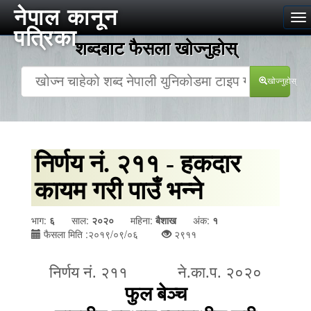
नेपाल कानून
To
पत्रिका
na
शब्दबाट फैसला खोज्‍नुहोस्
खोज्‍नुहोस्
निर्णय नं. २११ - हकदार
कायम गरी पाउँ भन्ने
भाग:
६
साल:
२०२०
महिना:
बैशाख
अंक:
१
फैसला मिति :२०१९/०९/०६
२९११
निर्णय नं. २११ ने.का.प. २०२०
फुल बेञ्च