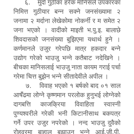
६. मुर्दा गुठीका हरेक मानिसले उपकारका
निमित्त गुठीयार बन्न सक्ने जनसंख्यामा २
जनामा २ मर्दाना लेखेकोमा नोकर्नी र म समेत २
जना भएको । वादीको माइती भ.पु.इ. बालाछे
शिवदासको जनसंख्या बुझिएमा यथार्थ हुने ।
कर्णमानले उजुर गरेपछि मात्र हकदार बन्ने
उद्योग गरेको भाउजु भन्ने कतैबाट नदेखिने ।
बीचका मानिसलाई भाउजु नाता कायम गराई पर्चा
गरेमा चित्त बुझेन भन्ने सीतादेवीले अपील ।
७. विवाह भएको १ बर्षको बाद ०१ साल
आषँढमा लोग्ने कृष्णमान परलोक हुनुभई लोग्नेको
दागबत्ति काजक्रिया विवाहिता स्वास्नी
पुण्यश्वरीले गरेकी भनी किटानीसाथ बकपत्र
गर्ने उपर उजुर नपरेको । नन्द भाउजु दुवैको
रोहवरमा बाहाल बुझाउनु भन्ने आई.जी.पी.