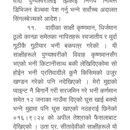
वादी पुण्यश्वरीलाई झिकाइ निर्णय निमित्त
डिभिजन बेञ्चमा पेश गर्नु भन्ने सर्वोच्च अदालत
सिंगलबेञ्चको आदेश।
११. वादीका साक्षी कृष्णमान
,
धिर्जमान
ठूलो कान्छा समेतका नापितहरू स्वजातीय र मुर्दा
गुठीकै गुठीयार भनी बकपत्र गरेको । यी
साक्षीहरूले पुण्यश्वरीको विवाह कृष्णमानसँग
भएको भनी किटानीसाथ बकी लेखिदिएकोमा सो
होईन भनी प्रतिवादीले कुनै किसिमको उजुर
खण्डन गरेको पनि नदेखिएको । मेरो मुद्दाको
प्वाइन्ट नै बिगार्ने गरी सरजमिन गरे भनी कर्णमान
समेत १२ जनाका नाउँमा दिएको घुस खाई बक्यो
भन्ने मुद्दामा पनि घुस खाएको नठहराई छिनेको
०१६।९।२४ को अपील तेश्राको फैसलाबाट
देखिएको । उता प्र. सीतादेवीको साक्षीहरूले यो