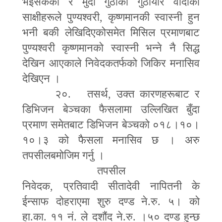
भईसकेको र मुर्दा गुठीका गुठीयार वादीका
साक्षीहरूले पुण्यश्वरी
,
कृष्णमानकी स्वास्नी हुन
भनी बकी लेखिदिएकोसमेत मिसिल प्रमाणबाट
पुण्यश्वरी कृष्णमानको स्वास्नी भन्ने नै सिद्ध
देखिन आएकाले निवेदकतर्फको जिकिर मनासिव
देखिएन ।
२०. तसर्थ
,
उक्त कारणहरूबाट र
डिभिजन बेञ्चका फैसलामा उल्लिखित बुँदा
प्रमाण समेतबाट डिभिजन बेञ्चको ०१८।१०।
१०।३ को फैसला मनासिव छ । अरु
तपसीलबमोजिम गर्नु ।
तपसील
निवेदक
,
प्रतिवादी सीतादेवी नापितनी के
ईन्साफ दोहराएमा शुरु दण्ड ने.रु. ५। को
हा.का. ११ नं. ले दशौंद ने.रु. ।५० दण्ड हुन्छ