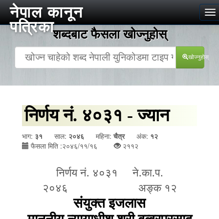
नेपाल कानून
To
पत्रिका
na
शब्दबाट फैसला खोज्‍नुहोस्
खोज्‍नुहोस्
निर्णय नं. ४०३१ - ज्यान
भाग:
३१
साल:
२०४६
महिना:
चैत्र
अंक:
१२
फैसला मिति :२०४६/११/१६
२११२
निर्णय नं. ४०३१ ने.का.प.
२०४६
अङ्क १२
संयुक्त इजलास