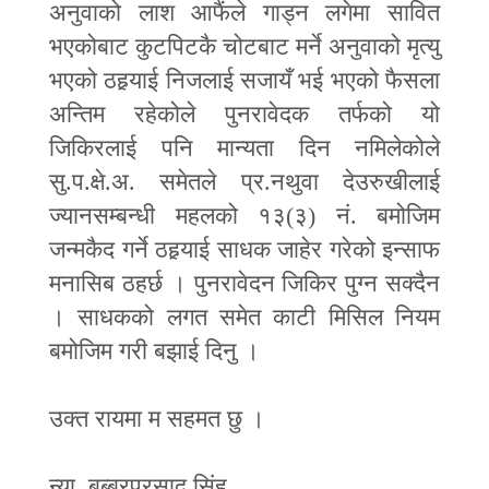
अनुवाको लाश आफैंले गाड्न लगेमा सावित
भएकोबाट कुटपिटकै चोटबाट मर्ने अनुवाको मृत्यु
भएको ठह
र्‍या
ई निजलाई सजायँ भई भएको फैसला
अन्तिम रहेकोले पुनरावेदक तर्फको यो
जिकिरलाई पनि मान्यता दिन नमिलेकोले
सु.प.क्षे.अ. समेतले प्र.नथुवा देउरुखीलाई
ज्यानसम्बन्धी महलको १३(३) नं. बमोजिम
जन्मकैद गर्ने ठह
र्‍या
ई साधक जाहेर गरेको इन्साफ
मनासिब ठहर्छ । पुनरावेदन जिकिर पुग्न सक्दैन
। साधकको लगत समेत काटी मिसिल नियम
बमोजिम गरी बझाई दिनु ।
उक्त रायमा म सहमत छु ।
न्या. बब्बरप्रसाद सिंह