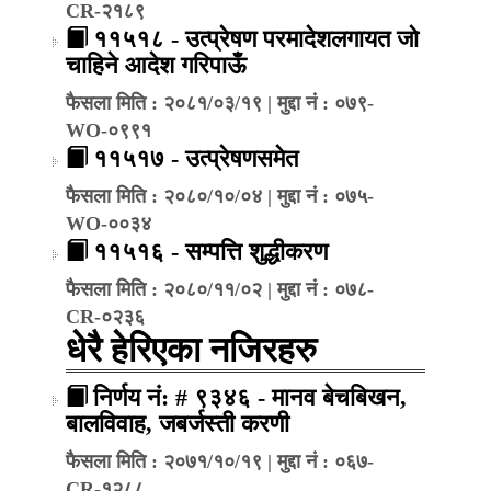
CR-२१८९
११५१८ - उत्प्रेषण परमादेशलगायत जो
चाहिने आदेश गरिपाऊँ
फैसला मिति : २०८१/०३/१९ | मुद्दा नं : ०७९-
WO-०९९१
११५१७ - उत्प्रेषणसमेत
फैसला मिति : २०८०/१०/०४ | मुद्दा नं : ०७५-
WO-००३४
११५१६ - सम्पत्ति शुद्धीकरण
फैसला मिति : २०८०/११/०२ | मुद्दा नं : ०७८-
CR-०२३६
धेरै हेरिएका नजिरहरु
निर्णय नं: # ९३४६ - मानव बेचबिखन,
बालविवाह, जबर्जस्ती करणी
फैसला मिति : २०७१/१०/१९ | मुद्दा नं : ०६७-
CR-१२८८