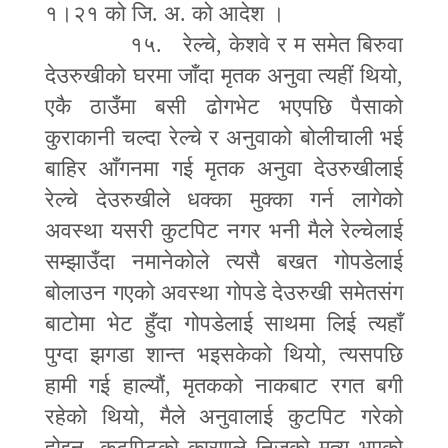
१।२१ को जि. अ. को आदेश ।
१५. रेल्चे
,
केशवे र म समेत बिरुवा
देउरुखीको घरमा जाँदा मृतक अनुवा त्यहीं थियो
,
एकै ठाउँमा बसी ढोगभेट भएपछि पैसाको
कुराकानी चल्दा रेल्चे र अनुवाको बोलीचाली भई
बाहिर आँगनमा गई मृतक अनुवा देउरुखीलाई
रेल्चे देउरुखीले धक्का मुक्का गर्न लागेको
अवस्था यसरी कुटपिट नगर भनी मैले रेल्चेलाई
सम्झाउँदा नमानेकोले त्यसै बखत गोपडेलाई
बोलाउन गएको अवस्था गोपडे देउरुखी समेतसंग
बाटोमा भेट हुँदा गोपडेलाई साथमा लिई त्यहाँ
पुग्दा झगडा शान्त भइसकेको थियो
,
त्यसपछि
हामी गई हाल्यौं
,
मृतकको नाकबाट रगत बगी
रहेको थियो
,
मैले अनुवालाई कुटपिट गरेको
होइन
,
कुटपिटको कारणले निजको मृत्यु भएको