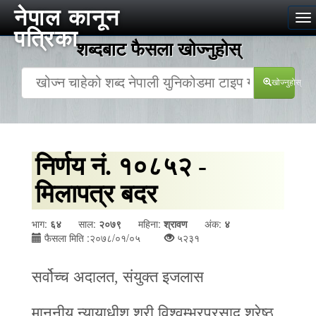
नेपाल कानून
To
पत्रिका
na
शब्दबाट फैसला खोज्‍नुहोस्
खोज्‍नुहोस्
निर्णय नं. १०८५२ -
मिलापत्र बदर
भाग:
६४
साल:
२०७९
महिना:
श्रावण
अंक:
४
फैसला मिति :२०७८/०१/०५
५२३१
सर्वोच्च अदालत, संयुक्त इजलास
माननीय न्यायाधीश श्री विश्‍वम्भरप्रसाद श्रेष्ठ