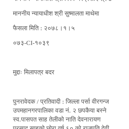
माननीय न्यायाधीश श्री सुष्मालता माथेमा
फैसला मिति : २०७८।१।५
०७३-CI-१०३९
मुद्दाः मिलापत्र बदर
पुनरावेदक / प्रतिवादी : जिल्ला पर्सा वीरगन्ज
उपमहानगरपालिका वडा नं. २ छपकैया बस्‍ने
स्व.पासपत साह तेलीको नाति देवनारायण
प्रसाद साहको छोरा वर्ष ६० को राजपति देवी