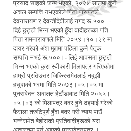
प्रसाद साहको जन्म भएको, २०२४ सालमा कुनै
अचल सम्पत्ति नभएकोले पिता पासपतले
देवनारायण र देवन्तीदेवीलाई नगद रू.५००।-
दिई छुट्‍टी भिन्‍न भएको हुँदा वादीहरूका पति
पिता रामनारायणले मिति २०५४।१०।२९ मा
दायर गरेको अंश मुद्दामा पहिला कुनै पैतृक
सम्पत्ति नभई रू.५००।- लिई आपसमा छुट्टी
भिन्‍न भएको कुरा स्वीकारी मिलापत्र गरिएकोमा
हाम्रो प्रतिउत्तर जिकिरसमेतलाई नबुझी
हचुवाको भरमा मिति २०७३।०५।०५ मा
पुनरावेदन अदालत हेटौंडाबाट मिति २०५५।
०५।०३ को मिलापत्र बदर हुने ठहर्‍याई गरेको
फैसला त्रुटिपूर्ण हुँदा बदर गरी न्याय पाउँ
भन्‍नेसमेत बेहोराको प्रतिवादीहरूको यस
अदालतमा पर्न आएको पुनरावेदनपत्र ।