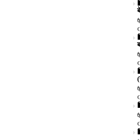
ब
फ
फ
फ
फ