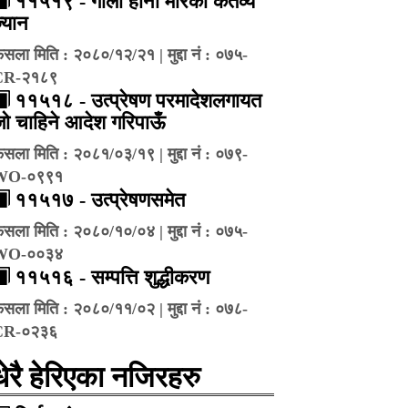
११५१९ - गोली हानी मारेको कर्तव्य
्यान
ैसला मिति : २०८०/१२/२१ | मुद्दा नं : ०७५-
CR-२१८९
११५१८ - उत्प्रेषण परमादेशलगायत
ो चाहिने आदेश गरिपाऊँ
ैसला मिति : २०८१/०३/१९ | मुद्दा नं : ०७९-
WO-०९९१
११५१७ - उत्प्रेषणसमेत
ैसला मिति : २०८०/१०/०४ | मुद्दा नं : ०७५-
WO-००३४
११५१६ - सम्पत्ति शुद्धीकरण
ैसला मिति : २०८०/११/०२ | मुद्दा नं : ०७८-
CR-०२३६
धेरै हेरिएका नजिरहरु