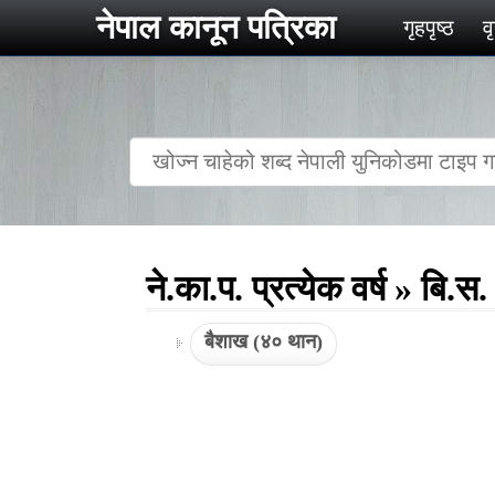
नेपाल कानून पत्रिका
गृहपृष्‍ठ
व
ने.का.प. प्रत्येक वर्ष » बि.
बैशाख (४० थान)