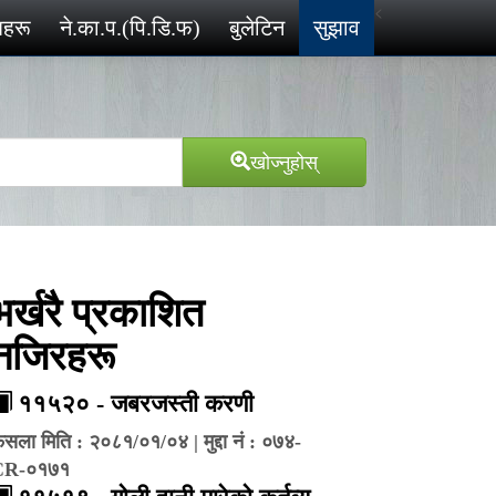
<
ेशहरू
ने.का.प.(पि.डि.फ)
बुलेटिन
सुझाव
खोज्‍नुहोस्
भर्खरै प्रकाशित
नजिरहरू
११५२० - जबरजस्ती करणी
ैसला मिति : २०८१/०१/०४ | मुद्दा नं : ०७४-
CR-०१७१