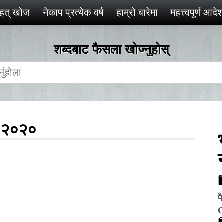
ृहत् खोज
नेकाप प्रत्येक वर्ष
हाम्रो बारेमा
महत्त्वपूर्ण आद
शब्दबाट फैसला खोज्‍नुहोस्
स. २०२०
फ