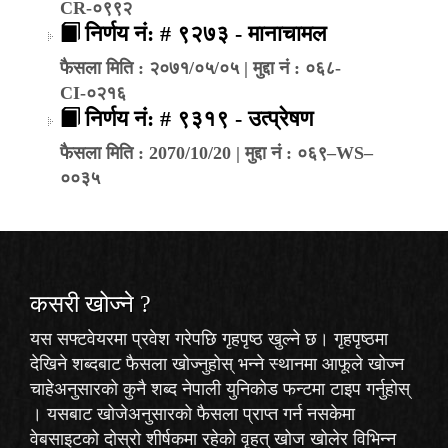
CR-०९९२
निर्णय नं: # ९२७३ - मानाचामल
फैसला मिति : २०७१/०५/०५ | मुद्दा नं : ०६८-
CI-०२१६
निर्णय नं: # ९३१९ - उत्प्रेषण
फैसला मिति : 2070/10/20 | मुद्दा नं : ०६९–WS–
००३५
कसरी खोज्‍ने ?
यस सफ्टवेयरमा प्रवेश गरेपछि गृहपृष्ठ खुल्ने छ। गृहपृष्ठमा
देखिने शब्दबाट फैसला खोज्नुहोस् भन्ने स्थानमा आफूले खोज्न
चाहेअनुसारको कुनै शब्द नेपाली युनिकोड फन्टमा टाइप गर्नुहोस्
। यसबाट खोजेअनुसारको फैसला प्राप्त गर्न नसकेमा
वेबसाइटको दोस्रो शीर्षकमा रहेको
वृहत् खोज
खोलेर विभिन्न