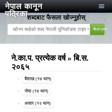
नेपाल कानून
Toggle
पत्रिका
naviga
शब्दबाट फैसला खोज्‍नुहोस्
खोज्‍नुहोस्
ने.का.प. प्रत्येक वर्ष » बि.स.
२०६५
बैशाख (१४ थान)
जेष्ठ (१४ थान)
असार (१२ थान)