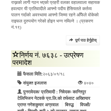
राख्नको लागी गठन भएको प्रहरी वलका वहालवाला सहायक
हवल्दार यी प्रतिवादीले आफ्नो पदीय हैसियतले कर्तव्य
पालन गर्दाको अवस्थामा आफ्नो जिम्मा रहने आँफैले वोकेको
राइफल दुरुपयोग गरेको होइन भन्न नमिल्ने । (प्रकरण
नं.१९)
पूर्ण पाठ हेर्नुहोस्
निर्णय नं. ७६३८ - उत्प्रेषण
परमादेश
२०६३/०१/१८
फैसला मिति:
संयुक्त इजलास
४०४०
पुनरावेदक/ प्रतिवादी : निवेदकः कान्तिपुर
टेलिभिजन नेटवर्क प्रा.लि.को तर्फवाट अख्तियार
प्राप्त गणेशकुमार अग्रवाल
बिरुद्ध
विपक्षी/
वादी : विपक्षीः श्री ५ को सरकार, सूचना तथा