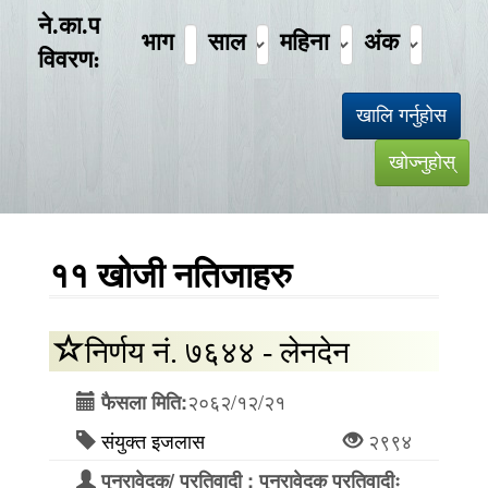
ने.का.प
भाग
साल
महिना
अंक
विवरण:
११ खोजी नतिजाहरु
निर्णय नं. ७६४४ - लेनदेन
२०६२/१२/२१
फैसला मिति:
संयुक्त इजलास
२९९४
पुनरावेदक/ प्रतिवादी : पुनरावेदक प्रतिवादीः