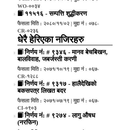
WO-००३४
११५१६ - सम्पत्ति शुद्धीकरण
फैसला मिति : २०८०/११/०२ | मुद्दा नं : ०७८-
CR-०२३६
धेरै हेरिएका नजिरहरु
निर्णय नं: # ९३४६ - मानव बेचबिखन,
बालविवाह, जबर्जस्ती करणी
फैसला मिति : २०७१/१०/१९ | मुद्दा नं : ०६७-
CR-१२८८
निर्णय नं: # ९३१७ - हालैदेखिको
बकसपत्र लिखत बदर
फैसला मिति : २०७१/०७/१९ | मुद्दा नं : ०६७-
CI-०९०३
निर्णय नं: # ९२७४ - लागु औषध
(नरफिन)