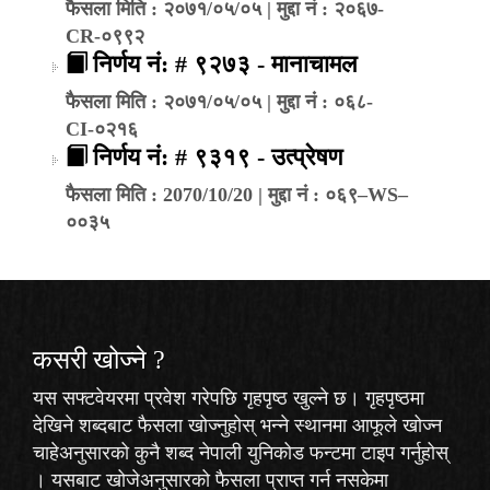
फैसला मिति : २०७१/०५/०५ | मुद्दा नं : २०६७-
CR-०९९२
निर्णय नं: # ९२७३ - मानाचामल
फैसला मिति : २०७१/०५/०५ | मुद्दा नं : ०६८-
CI-०२१६
निर्णय नं: # ९३१९ - उत्प्रेषण
फैसला मिति : 2070/10/20 | मुद्दा नं : ०६९–WS–
००३५
कसरी खोज्‍ने ?
यस सफ्टवेयरमा प्रवेश गरेपछि गृहपृष्ठ खुल्ने छ। गृहपृष्ठमा
देखिने शब्दबाट फैसला खोज्नुहोस् भन्ने स्थानमा आफूले खोज्न
चाहेअनुसारको कुनै शब्द नेपाली युनिकोड फन्टमा टाइप गर्नुहोस्
। यसबाट खोजेअनुसारको फैसला प्राप्त गर्न नसकेमा