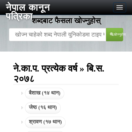
नेपाल कानून
Toggle
पत्रिका
naviga
शब्दबाट फैसला खोज्‍नुहोस्
खोज्‍नुहोस्
ने.का.प. प्रत्येक वर्ष » बि.स.
२०७८
बैशाख (१४ थान)
जेष्ठ (१६ थान)
श्रावण (१७ थान)