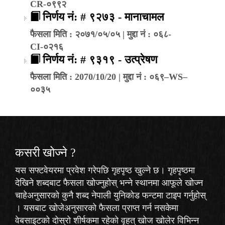
CR-०९९२
निर्णय नं: # ९२७३ - मानाचामल
फैसला मिति : २०७१/०५/०५ | मुद्दा नं : ०६८-
CI-०२१६
निर्णय नं: # ९३१९ - उत्प्रेषण
फैसला मिति : 2070/10/20 | मुद्दा नं : ०६९–WS–
००३५
कसरी खोज्‍ने ?
यस सफ्टवेयरमा प्रवेश गरेपछि गृहपृष्ठ खुल्ने छ। गृहपृष्ठमा
देखिने शब्दबाट फैसला खोज्नुहोस् भन्ने स्थानमा आफूले खोज्न
चाहेअनुसारको कुनै शब्द नेपाली युनिकोड फन्टमा टाइप गर्नुहोस्
। यसबाट खोजेअनुसारको फैसला प्राप्त गर्न नसकेमा
वेबसाइटको दोस्रो शीर्षकमा रहेको
वृहत् खोज
खोलेर विभिन्न