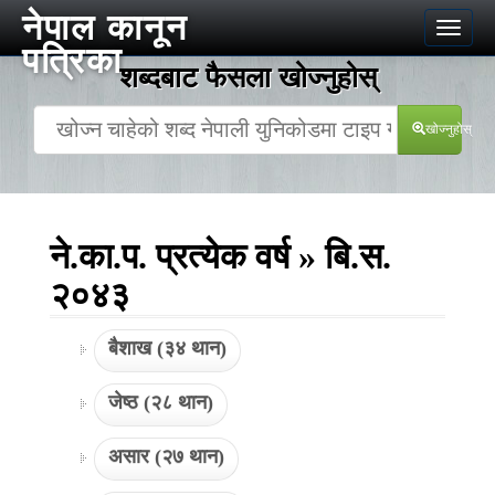
नेपाल कानून
Toggle
पत्रिका
naviga
शब्दबाट फैसला खोज्‍नुहोस्
खोज्‍नुहोस्
ने.का.प. प्रत्येक वर्ष » बि.स.
२०४३
बैशाख (३४ थान)
जेष्ठ (२८ थान)
असार (२७ थान)