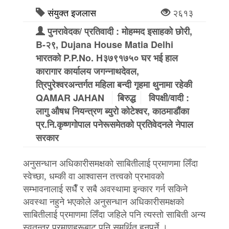
संयुक्त इजलास
२६१३
पुनरावेदक/ प्रतिवादी : मोहम्मद इसाहको छोरी,
B-२९, Dujana House Matia Delhi
भारतको P.P.No. H३७९१७५० घर भई हाल
कारागार कार्यालय जगन्नाथदेवल,
त्रिपुरेश्वरअन्तर्गत महिला बन्दी गृहमा थुनामा रहेकी
QAMAR JAHAN
बिरुद्ध
विपक्षी/वादी :
लागु औषध नियन्त्रण ब्युरो कोटेश्वर, काठमाडौंका
प्र.नि.कृष्णगोपाल पनेरूसमेतको प्रतिवेदनले नेपाल
सरकार
अनुसन्धान अधिकारीसमक्षको साबितीलाई प्रमाणमा लिँदा
स्वेच्छा, धम्की वा आश्वासन तत्त्वको प्रभावको
सम्भावनालाई सधैँ र सबै अवस्थामा इन्कार गर्न सकिने
अवस्था नहुने भएकोले अनुसन्धान अधिकारीसमक्षको
साबितीलाई प्रमाणमा लिँदा जहिले पनि त्यस्तो साबिती अन्य
स्वतन्त्र प्रमाणहरूबाट पनि समर्थित हुनुपर्ने ।