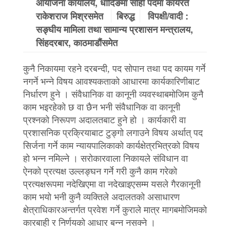
आयोजना कार्यालय, धादिङमा सोही पदमा कार्यरत
राकेशराज मिश्रसमेत
बिरुद्ध
विपक्षी/वादी :
सङ्घीय मामिला तथा सामान्य प्रशासन मन्त्रालय,
सिंहदरबार, काठमाडौंसमेत
कुनै निकायमा रहने दरबन्दी, पद सोपान तथा पद कायम गर्ने
नगर्ने भन्‍ने विषय आवश्यकताको आधारमा कार्यकारिणीबाट
निर्धारण हुने । संवैधानिक वा कानूनी व्यवस्थाबमोजिम कुनै
काम भइरहेको छ वा छैन भनी संवैधानिक वा कानूनी
प्रश्‍नको निरूपण अदालतबाट हुने हो । कार्यकारी वा
प्रशासनिक प्रक्रियाबाट टुङ्गो लगाउने विषय अर्थात् पद
सिर्जना गर्ने काम न्यायपालिकाको कार्यक्षेत्रभित्रको विषय
हो भन्‍न नमिल्ने । सरोकारवाला निकायले संविधान वा
ऐनको प्रत्यक्ष उल्लङ्घन गर्ने गरी कुनै काम गरेको
प्रत्यक्षरूपमा नदेखिएमा वा नदेखाइएसम्म यसले गैरकानूनी
काम भयो भनी कुनै व्यक्तिले अदालतको असाधारण
क्षेत्राधिकारअन्तर्गत प्रवेश गर्ने कुराले मात्र मागबमोजिमको
कारबाही र निर्णयको आधार बन्‍न नसक्ने ।