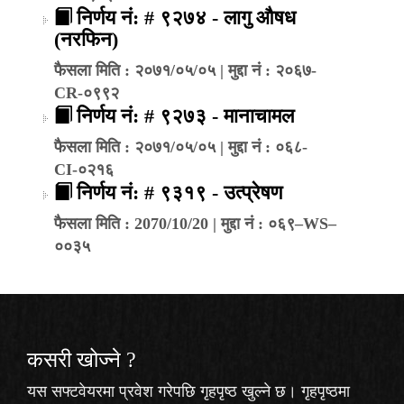
निर्णय नं: # ९२७४ - लागु औषध
(नरफिन)
फैसला मिति : २०७१/०५/०५ | मुद्दा नं : २०६७-
CR-०९९२
निर्णय नं: # ९२७३ - मानाचामल
फैसला मिति : २०७१/०५/०५ | मुद्दा नं : ०६८-
CI-०२१६
निर्णय नं: # ९३१९ - उत्प्रेषण
फैसला मिति : 2070/10/20 | मुद्दा नं : ०६९–WS–
००३५
कसरी खोज्‍ने ?
यस सफ्टवेयरमा प्रवेश गरेपछि गृहपृष्ठ खुल्ने छ। गृहपृष्ठमा