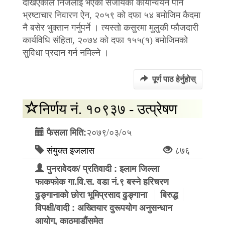
देखिएकोले निजलाई भएको सजायको कार्यान्वयन पनि
भ्रष्टाचार निवारण ऐन, २०५९ को दफा ५४ बमोजिम कैदमा
नै बसेर भुक्तान गर्नुपर्ने । त्यस्तो कसुरमा मुलुकी फौजदारी
कार्यविधि संहिता, २०७४ को दफा १५५(१) बमोजिमको
सुविधा प्रदान गर्न नमिल्ने ।
पूर्ण पाठ हेर्नुहोस्
निर्णय नं. १०९३७ - उत्प्रेषण
२०७९/०३/०५
फैसला मिति:
संयुक्त इजलास
८७६
पुनरावेदक/ प्रतिवादी : इलाम जिल्ला
फाकफोक गा.वि.स. वडा नं.९ बस्ने हरिचरण
ढुङ्गानाको छोरा भूमिप्रसाद ढुङ्गाना
बिरुद्ध
विपक्षी/वादी : अख्तियार दुरूपयोग अनुसन्धान
आयोग, काठमाडौंसमेत