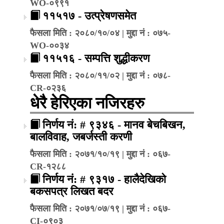
WO-०९९१
११५१७ - उत्प्रेषणसमेत
फैसला मिति : २०८०/१०/०४ | मुद्दा नं : ०७५-
WO-००३४
११५१६ - सम्पत्ति शुद्धीकरण
फैसला मिति : २०८०/११/०२ | मुद्दा नं : ०७८-
CR-०२३६
धेरै हेरिएका नजिरहरु
निर्णय नं: # ९३४६ - मानव बेचबिखन,
बालविवाह, जबर्जस्ती करणी
फैसला मिति : २०७१/१०/१९ | मुद्दा नं : ०६७-
CR-१२८८
निर्णय नं: # ९३१७ - हालैदेखिको
बकसपत्र लिखत बदर
फैसला मिति : २०७१/०७/१९ | मुद्दा नं : ०६७-
CI-०९०३