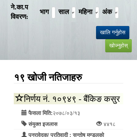
ने.का.प
भाग
साल
महिना
अंक
विवरण:
१९ खोजी नतिजाहरु
निर्णय नं. १०९४९ - बैंकिङ कसुर
२०७८/०३/१३
फैसला मिति:
संयुक्त इजलास
४४१८
पुनरावेदक/ प्रतिवादी : सन्तोष मण्डलको