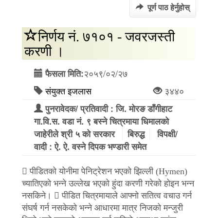
पूर्ण पाठ हेर्नुहोस्
निर्णय नं. ७१०१ - जवरजस्ती
करणी ।
२०५९/०२/२७
फैसला मिति:
संयुक्त इजलास
३४४०
पुनरावेदक/ प्रतिवादी : जि. मोरङ डाँगीहाट
गा.वि.स. वडा नं. ९ बस्ने चित्रमाया धिमालको
जाहेरीले श्री ५ को सरकार
बिरुद्ध
विपक्षी/
वादी : ऐ. ऐ. वस्ने दिपक भण्डारी समेत
 पीडितको योनीमा पेनिट्रेशन भएको झिल्ली (Hymen)
च्यातिएको भन्ने उल्लेख भएको हुंदा करणी गरेको होइन भन्न
नसकिने।  पीडित चित्रमायाले आफ्नो सतित्व वचाउ गर्न
संघर्ष गर्न नसकेको भन्ने आधारमा मात्र निजको मन्जुरी