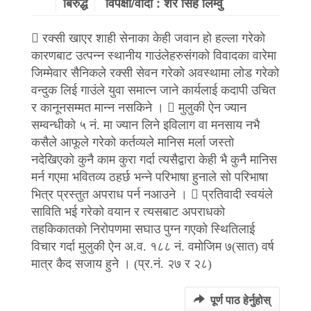
बिरुद्ध
विपक्षी/वादी : शेर सिंह लिम्वु
 रक्सी खाएर शाही सेनाका केही जवान हो हल्ला गरेको
कारणबाट उत्पन्न स्थानीय गाउंलेहरुसंगको विवादका वारेमा
जिम्मेवार सैनिकले रक्सी सेवन गरेको अवस्थामा लोड गरेको
वन्दुक लिई गाउंले युवा समात्न जाने कार्यलाई कदापी उचित
र कानूनसम्मत मान्न नसकिने ।  मुलुकी ऐन ज्यान
सम्वन्धीको ५ नं. मा ज्यान लिने इविलाग वा मनसाय नभै
कसैले आफूले गरेको कर्तव्यले मानिस मर्ला जस्तो
नदेखिएको कुनै काम कुरा गर्दा त्यसैद्वारा केही भै कुनै मानिस
मर्न गएमा भवितव्य ठहर्छ भन्ने परिभाषा हुनाले सो परिभाषा
भित्र प्रस्तुत अपराध पर्न नआउने ।  प्रतिवादी स्वयंले
साविति भई गरेको वयान र त्यसबाट अपराधको
तहकिकातको निरोपणमा सघाउ पुग्न गएको स्थितिलाई
विचार गर्दा मुलुकी ऐन अ.व. १८८ नं. वमोजिम ७(सात) वर्ष
मात्र कैद सजाय हुने । (प्र.नं. २७ र २८)
पूर्ण पाठ हेर्नुहोस्